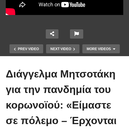
PREV VIDEO
NEXT VIDEO
MORE VIDEOS
Διάγγελμα Μητσοτάκη
για την πανδημία του
Το Βίντεο που έγινε viral από την
κορωνοϊού: «Είμαστε
πρώτη στιγμή και συγκίνησε το
Youtube: Αϊ Βασίλης μιλά στη
σε πόλεμο – Έρχονται
νοηματική με ένα μικρό κορίτσι