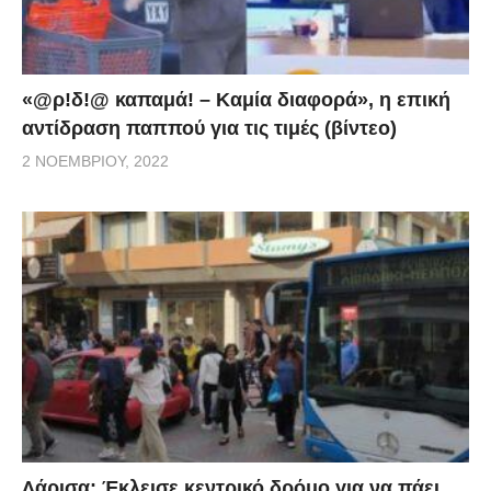
άνθρωπος. Κάθε Ελληνίδα, κάθε Έλληνας, κάθε
Ελληνόπουλο ξεχωριστά. Για τη ζωή και την υγεία
τους θα αναλάβω κάθε κόστος! Συμπολίτες μου, Η
«@ρ!δ!@ καπαμά! – Καμία διαφορά», η επική
κυβέρνηση μένει όρθια στο καθήκον της. Όμως
αντίδραση παππού για τις τιμές (βίντεο)
πιστέψτε με, η νίκη θα έλθει μόνον αν όλοι -ο
2 ΝΟΕΜΒΡΊΟΥ, 2022
καθένας ξεχωριστά- φανούμε πειθαρχημένοι
στρατιώτες σε αυτόν τον «πόλεμο της ζωής». Γιατί ο
εχθρός είναι αόρατος και ύπουλος. Μείνετε, λοιπόν,
ασφαλείς, μείνετε σπίτι! Η επιστήμη δουλεύει σκληρά
και τελικά θα ανακαλύψει το αντίδοτο στην πανδημία.
Από αυτήν δεν θα βγούμε αλώβητοι. Όμως πρέπει
να βγούμε ισχυρότεροι. Με απώλειες, ναι, στην
οικονομία μας. Αλλά, με δύναμη να ξαναφτιάξουμε
ό,τι χάθηκε. Και με αξίες μιας νέας κοινωνικής
ταυτότητας. Που γεννήθηκαν από έκτακτες συνθήκες,
Λάρισα: Έκλεισε κεντρικό δρόμο για να πάει