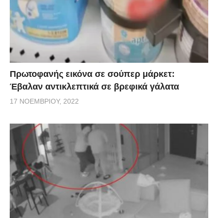
πάντως, η καθημερινή μας στάση. Και, καθώς ο ιός
μεταδίδεται με την επικοινωνία, αυτήν ακριβώς
οφείλουμε να προσαρμόσουμε. Μας το λένε,
άλλωστε, και οι γιατροί: «Εμείς μένουμε όρθιοι στα
νοσοκομεία για εσάς. Και εσείς πρέπει να μείνετε
Πρωτοφανής εικόνα σε σούπερ μάρκετ:
στο σπίτι για εμάς». Και μας συμβουλεύουν: Μην
Έβαλαν αντικλεπτικά σε βρεφικά γάλατα
φέρεστε ως υγιείς που δεν βγαίνουν για να μην
17 ΝΟΕΜΒΡΊΟΥ, 2022
νοσήσουν. Αλλά σκεφτείτε διαφορετικά: Σαν να έχετε
ήδη τον ιό και δεν πρέπει να τον μεταφέρετε σε
άλλους. Οι συναθροίσεις αποτελούν τις μεγαλύτερες
παγίδες. Γι’ αυτό και τις απαγορεύουμε. Μένουμε,
λοιπόν, σπίτι. Αυτό που άλλοτε το είπαν cocooning
και έγινε τάση και μόδα για τους νέους, σήμερα είναι
ανάγκη και χρέος για όλους. Ας μείνουμε μόνοι, αλλά
όχι μοναχικοί! Προστατευμένοι, όχι πολιορκημένοι!