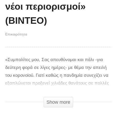
νέοι περιορισμοί»
(ΒΙΝΤΕΟ)
Επικαιρότητα
«Συμπολίτες μου, Σας απευθύνομαι και πάλι -για
δεύτερη φορά σε λίγες ημέρες- με θέμα την απειλή
του κορονοϊού. Γιατί καθώς η πανδημία συνεχίζει να
εξαπλώνεται προξενεί χιλιάδες θανάτους σε πολλές
χώρες. Αλλά και τις πρώτες σοβαρές απώλειες στην
πατρίδα μας. Σε τέτοιες στιγμές λοιπόν -που ο
Show more
χρόνος μοιάζει να μην χωράει τα γεγονότα- επιλέγω
να επικοινωνούμε πιο συχνά. Και να σας ενημερώνω