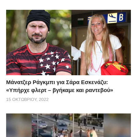
Μάνατζερ Ράγκμπι για Σάρα Εσκενάζυ:
«Υπήρχε φλερτ – βγήκαμε και ραντεβού»
15 ΟΚΤΩΒΡΊΟΥ, 2022