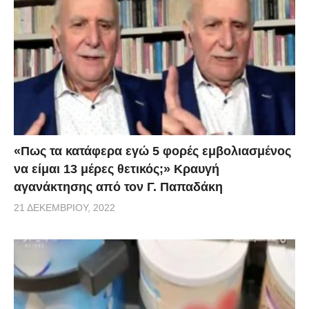
πανδημίας. Και, κάθε απόγευμα στις 18:00, μαζί με
τον λοιμωξιολόγο κ. Σωτήρη Τσιόδρα, θα ενημερώνει
υπεύθυνα τους πολίτες. Τίποτε όμως δεν μπορεί να
γίνει χωρίς την αφοσίωση του προσωπικού μας. Οι
μαχητές των νοσοκομείων μας αξίζουν κάθε βοήθεια.
Είναι οι ήρωες με τις λευκές και πράσινες μπλούζες.
Όπως και τα στελέχη της Πολιτικής Προστασίας και
«Πως τα κατάφερα εγώ 5 φορές εμβoλιασμένος
οι ένστολοί μας που νύχτα και μέρα προσφέρουν τον
να είμαι 13 μέρες θετικός;» Κραυγή
εαυτό τους για το κοινό καλό. Τους ευχαριστώ, σας
αγανάκτησης από τον Γ. Παπαδάκη
ευχαριστώ, εκ μέρους όλων των Ελλήνων. Δεν σας
21 ΔΕΚΕΜΒΡΊΟΥ, 2022
αρκεί μόνο ένα χειροκρότημα και ένας δημόσιος
έπαινος αλλά και κάτι παραπάνω. Και θα μεριμνήσω
προσωπικά για αυτό.
Το μεγαλύτερο όπλο κατά του κορωνοϊού παραμένει,