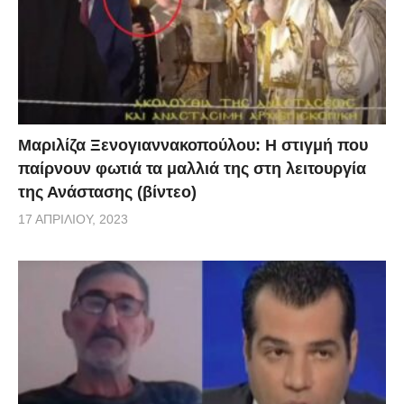
πλεονάσματος για το 3,5%. Όλες οι δαπάνες για την
υγειονομική αλλά και την μεταναστευτική κρίση δεν
θα υπολογίζονται στον προϋπολογισμό του 2020.
Όπως και οι έκτακτες δαπάνες του κοινωνικού
προϋπολογισμού για τους άνεργους, τους οικονομικά
Μαριλίζα Ξενογιαννακοπούλου: Η στιγμή που
αδύναμους και τις προνοιακές δομές. Θα μπορούμε,
παίρνουν φωτιά τα μαλλιά της στη λειτουργία
επίσης, να διαθέσουμε αμέσως και χωρίς πρόσθετη
της Ανάστασης (βίντεο)
γραφειοκρατία πόρους του ΕΣΠΑ για την αγορά και
17 ΑΠΡΙΛΊΟΥ, 2023
την εργασία. Πρακτικά, και σε πρώτη φάση, η
κυβέρνηση θα διαθέσει 2 δισεκατομμύρια ευρώ για
να βοηθήσει παραγωγικές δραστηριότητες με
προβλήματα λόγω μείωσης του τζίρου. Ενώ το
κράτος, και όχι η επιχείρηση, αναλαμβάνει να
καταβάλει μέρος του μισθού των εργαζομένων στους
κλάδους που πλήττονται. Επιπλέον, όλες οι