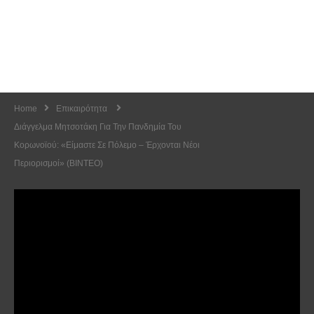
Home
Επικαιρότητα
Διάγγελμα Μητσοτάκη Για Την Πανδημία Του
Κορωνοϊού: «Είμαστε Σε Πόλεμο – Έρχονται Νέοι
Περιορισμοί» (ΒΙΝΤΕΟ)