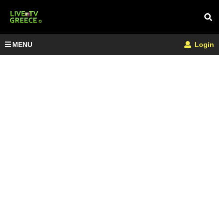
MENU
Login