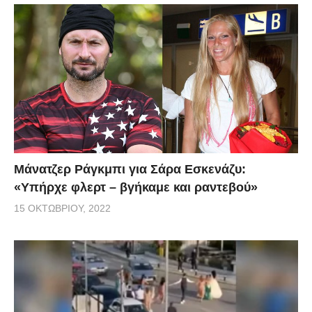
Μάνατζερ Ράγκμπι για Σάρα Εσκενάζυ:
«Υπήρχε φλερτ – βγήκαμε και ραντεβού»
15 ΟΚΤΩΒΡΊΟΥ, 2022