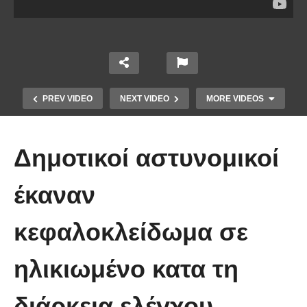
PREV VIDEO
NEXT VIDEO
MORE VIDEOS
Δημοτικοί αστυνομικοί
έκαναν
Το Βίντεο που έγινε viral από την
κεφαλοκλείδωμα σε
πρώτη στιγμή και συγκίνησε το
Youtube: Αϊ Βασίλης μιλά στη
ηλικιωμένο κατα τη
νοηματική με ένα μικρό κορίτσι
διάρκεια ελέγχου