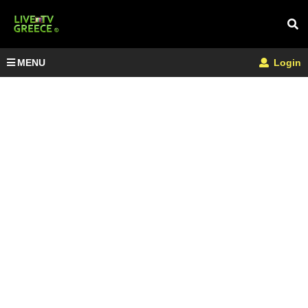
MENU
Login