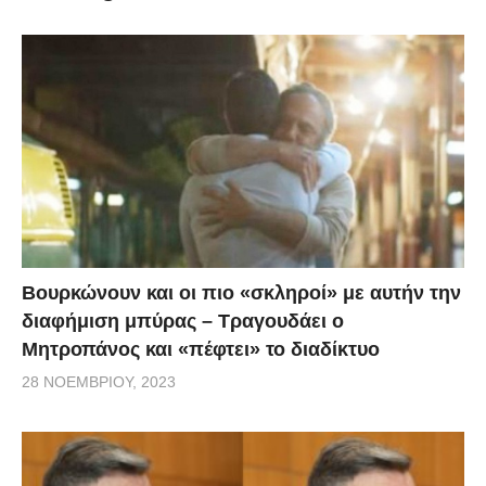
πέταξε κάτω το μπλοκ με τις κλήσεις και τότε ένας
από τους άνδρες της δημοτικής αστυνομίας τον
έπιασε κεφαλοκλείδωμα, προσπαθώντας να τον
ακινητοποιήσει.
Βουρκώνουν και οι πιο «σκληροί» με αυτήν την
διαφήμιση μπύρας – Τραγουδάει ο
Μητροπάνος και «πέφτει» το διαδίκτυο
28 ΝΟΕΜΒΡΊΟΥ, 2023