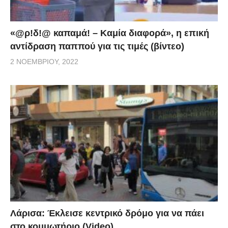
«@ρ!δ!@ καπαμά! – Καμία διαφορά», η επική
αντίδραση παππού για τις τιμές (βίντεο)
2 ΝΟΕΜΒΡΊΟΥ, 2022
Λάρισα: Έκλεισε κεντρικό δρόμο για να πάει
στο κομμωτήριο (Video)