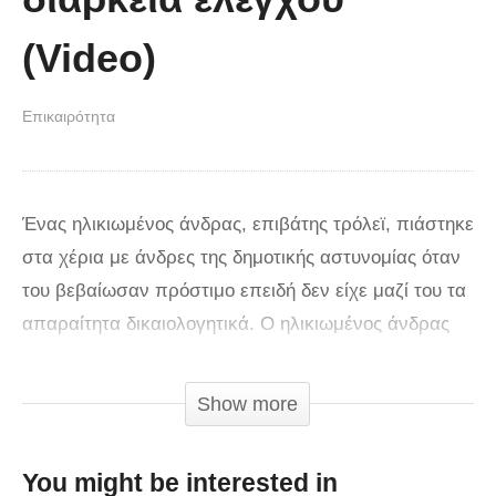
(Video)
Επικαιρότητα
Ένας ηλικιωμένος άνδρας, επιβάτης τρόλεϊ, πιάστηκε
στα χέρια με άνδρες της δημοτικής αστυνομίας όταν
του βεβαίωσαν πρόστιμο επειδή δεν είχε μαζί του τα
απαραίτητα δικαιολογητικά. Ο ηλικιωμένος άνδρας
αντέδρασε στην βεβαίωση του προστίμου, με τους
άνδρες της δημοτικής αστυνομίας να τον πιάνουν
Show more
κεφαλοκλείδωμα.
You might be interested in
Σύμφωνα με το ρεπορτάζ του καναλιού alpha τους