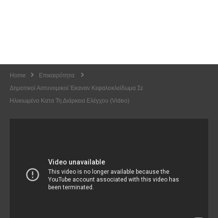
Home
Επικαιρότητα
Δημοτικοί Αστυνομικοί Έκαναν Κεφαλοκλείδωμα Σε
Ηλικιωμένο Κατα Τη Διάρκεια Ελέγχου (Video)