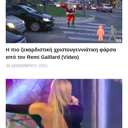
Η πιο ξεκαρδιστική χριστουγεννιάτικη φάρσα
από τον Remi Gaillard (Video)
20 ΔΕΚΕΜΒΡΊΟΥ, 2021