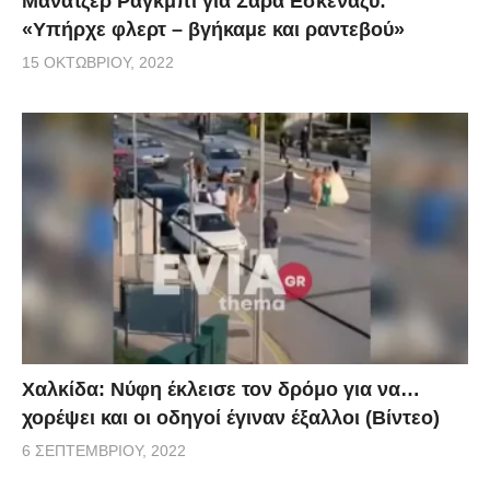
Μάνατζερ Ράγκμπι για Σάρα Εσκενάζυ:
«Υπήρχε φλερτ – βγήκαμε και ραντεβού»
15 ΟΚΤΩΒΡΊΟΥ, 2022
Χαλκίδα: Νύφη έκλεισε τον δρόμο για να…
χορέψει και οι οδηγοί έγιναν έξαλλοι (Βίντεο)
6 ΣΕΠΤΕΜΒΡΊΟΥ, 2022