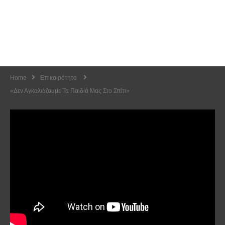
Home
Επικαιρότητα
«Δεν Αγκαλιάζουμε Τα Παιδιά Μας Στο Σπίτι»