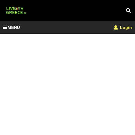
MENU
Login