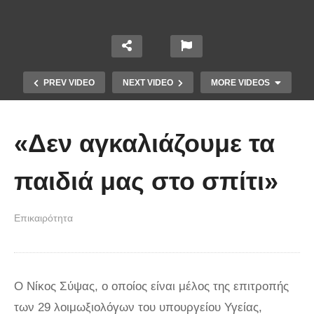
PREV VIDEO
NEXT VIDEO
MORE VIDEOS
«Δεν αγκαλιάζουμε τα
παιδιά μας στο σπίτι»
Το Βίντεο που έγινε viral από την
Επικαιρότητα
πρώτη στιγμή και συγκίνησε το
Youtube: Αϊ Βασίλης μιλά στη
νοηματική με ένα μικρό κορίτσι
Ο Νίκος Σύψας, ο οποίος είναι μέλος της επιτροπής
των 29 λοιμωξιολόγων του υπουργείου Υγείας,