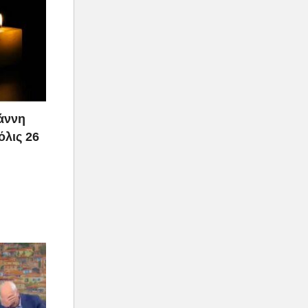
ιάννη
όλις 26