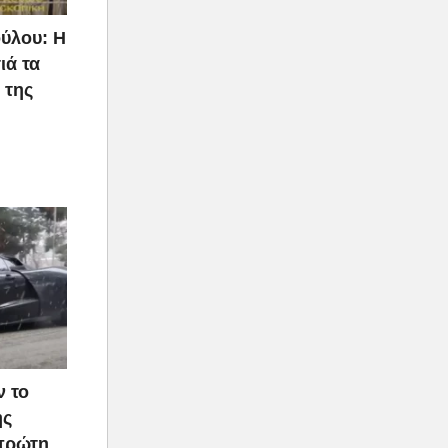
κόπτερα,
ύλου: Η
οείται
ιά τα
 της
ις
πες
ν το
ής
 πρώτη