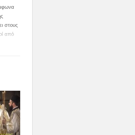
ύμφωνα
ης
ει στους
οί από
ς και ένα
υν μάχη
κό
 Εύβοια,
Από τις
ασφαλές
 μέσα και
οιήσει