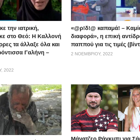
ε την ιατρική,
«@ρ!δ!@ καπαμά! – Καμί
ε στο Θεό: Η Καλλονή
διαφορά», η επική αντίδ
ρρες τα άλλαξε όλα και
παππού για τις τιμές (βίν
ερόντισσα Γαλήνη –
2 ΝΟΕΜΒΡΊΟΥ, 2022
, 2022
Μάνατζερ Ράγκμπι για Σ