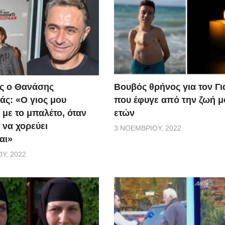
ς ο Θανάσης
Βουβός θρήνος για τον Γ
ς: «Ο γιος μου
που έφυγε από την ζωή μ
 με το μπαλέτο, όταν
ετών
 να χορεύει
3 ΝΟΕΜΒΡΊΟΥ, 2022
αι»
Υ, 2022