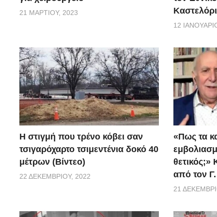
Καστελόρι
21 ΜΑΡΤΊΟΥ, 2023
12 ΙΑΝΟΥΑΡΊΟ
H στιγμή που τρένο κόβει σαν
«Πως τα κ
τσιγαρόχαρτο τσιμεντένια δοκό 40
εμβoλιασμέ
μέτρων (Βίντεο)
θετικός;»
από τον Γ
22 ΔΕΚΕΜΒΡΊΟΥ, 2022
21 ΔΕΚΕΜΒΡΊ