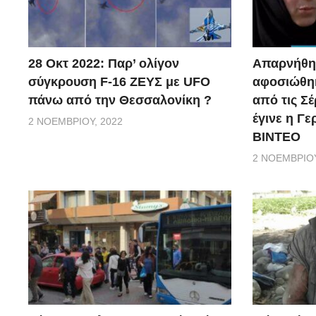
28 Οκτ 2022: Παρ’ ολίγον
Απαρνήθηκ
σύγκρουση F-16 ΖΕΥΣ με UFO
αφοσιώθηκ
πάνω από την Θεσσαλονίκη ?
από τις Σέ
έγινε η Γ
2 ΝΟΕΜΒΡΊΟΥ, 2022
ΒΙΝΤΕΟ
2 ΝΟΕΜΒΡΊΟΥ