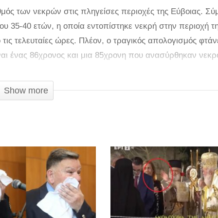
θμός των νεκρών στις πληγείσες περιοχές της Εύβοιας. Σ
που 35-40 ετών, η οποία εντοπίστηκε νεκρή στην περιοχή τ
ο τις τελευταίες ώρες. Πλέον, ο τραγικός απολογισμός φτάν
είναι ένας 86χρονος και μια 85χρονη που ανασύρθηκαν νεκρ
Μπούρτζι, ενώ νεκρό βρέθηκε τις πρωινές ώρες της Κυριακή
 ένας άνδρας αγνοείται με τα σωστικά συνεργεία να δίνο
Show more
οι απεγκλωβισμοί από πλημμυρισμένα σπίτια Ενενήντα επτά
ποιήθηκαν από την Πυροσβεστική και τον υπόλοιπο κρατι
ες πρωινές ώρες σήμερα 9 Αυγούστου 2020 στην Κεντρική
ι περισσότερες εκ των οποίων αφορούν αντλήσεις υδάτων. 
ια απομακρύνσεις ατόμων τα οποία έχουν μεταφερθεί σε 
τοποιήσει 82, εκ των οποίων: 54 απομακρύνσεις με επίγεια
υντονισμού Έρευνας και Διάσωσης (ΕΚΣΕΔ) έχει πραγματοπ