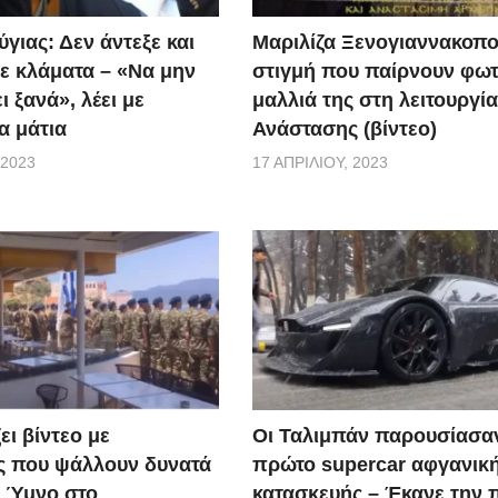
τον εναέριο συντονισμό των δυνάμεων επιχειρούν δύο ελι
γιας: Δεν άντεξε και
Μαριλίζα Ξενογιαννακοπο
οούμενους στο Μπούρτζι, βρέθηκε σώα μια γυναίκα και αγν
ε κλάματα – «Να μην
στιγμή που παίρνουν φωτ
ηκαν από τα ορμητικά νερά. Από τα σωστικά συνεργεία
ι ξανά», λέει με
μαλλιά της στη λειτουργία
ροσβεστική παρακαλεί για μια ακόμα φορά τους πολίτες, στ
α μάτια
Ανάστασης (βίντεο)
 να είναι ιδιαίτερα προσεκτικοί, να αποφεύγουν τις άσκο
 2023
17 ΑΠΡΙΛΊΟΥ, 2023
ς των αρμόδιων αρχών.
ει βίντεο με
Οι Ταλιμπάν παρουσίασα
ς που ψάλλουν δυνατά
πρώτο supercar αφγανικ
ό Ύμνο στο
κατασκευής – Έκανε την