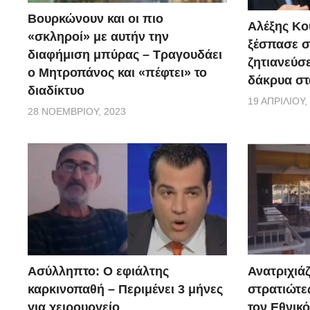
15 απομακρύνσεις ατόμων με 2 ελικόπτερα SAR. Για 
Βουρκώνουν και οι πιο
Αλέξης Κού
του ΠΣ και της ΕΛΑΣ. Υπενθυμίζεται ότι από δύο αγν
«σκληροί» με αυτήν την
ξέσπασε σ
διαφήμιση μπύρας – Τραγουδάει
ακόμα ένας άνδρας που ήταν μαζί της και παρασύρθ
ζητιανεύσε
ο Μητροπάνος και «πέφτει» το
συνεχίζονται οι έρευνες για τον εντοπισμό του. Η Πυ
δάκρυα στ
διαδίκτυο
περιοχές που εκδηλώθηκαν τα πλημμυρικά φαινόμενα,
19 ΑΠΡΙΛΊΟΥ,
28 ΝΟΕΜΒΡΊΟΥ, 2023
μετακινήσεις και να ακολουθούν πιστά τις υποδείξει
Ασύλληπτο: Ο εφιάλτης
Ανατριχιάζ
καρκινοπαθή – Περιμένει 3 μήνες
στρατιώτε
για χειρουργείο
τον Εθνικ