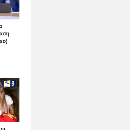
α
ραση
τεο)
άρα