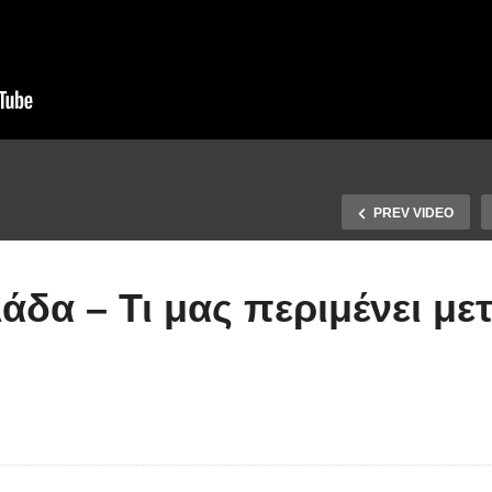
εράστιος: Ο
ουσέιν Μπολτ
κνευρίστηκε με την
PREV VIDEO
έλλειψη
εβασμού», και
Ένα εντυπωσιακό
άδα – Τι μας περιμένει με
ταμάτησε για να
βίντεο με τους ήρω
τιμήσει» τον
του 2015 που δεν
μερικανικό Εθνικό
πρέπει να χάσετε!
μνο! [Βίντεο]
(Βίντεο)