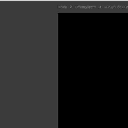
Home
Επικαιρότητα
«Γολγοθάς» Για