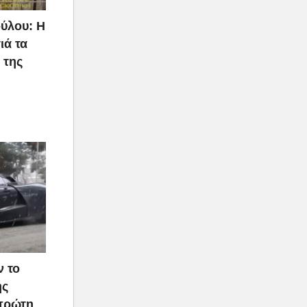
Γολγοθά»
ύλου: Η
ιά τα
 της
ν το
ής
 πρώτη