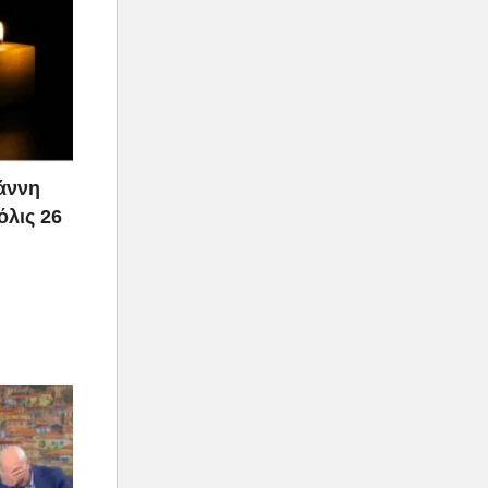
ιάννη
όλις 26