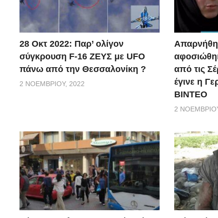
28 Οκτ 2022: Παρ’ ολίγον
Απαρνήθηκ
σύγκρουση F-16 ΖΕΥΣ με UFO
αφοσιώθηκ
πάνω από την Θεσσαλονίκη ?
από τις Σέ
έγινε η Γ
2 ΝΟΕΜΒΡΊΟΥ, 2022
ΒΙΝΤΕΟ
2 ΝΟΕΜΒΡΊΟΥ