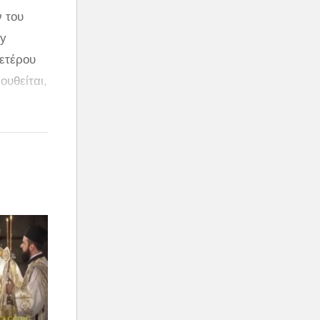
ν του
ey
φετέρου
ουθείται,
κόσμιας
 της
% και το
ός που θα
ός θα
 θετική