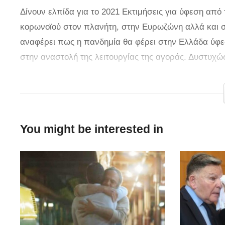
Δίνουν ελπίδα για το 2021 Εκτιμήσεις για ύφεση από
κορωνοϊού στον πλανήτη, στην Ευρωζώνη αλλά και σ
αναφέρει πως η πανδημία θα φέρει στην Ελλάδα ύφεσ
στην αναστολή της λειτουργίας της αγοράς. Δυστυχώς
θα ανάκαμπτε, τώρα αναγκάζεται να λάβει έκτακτα μέ
κορωνοϊού, αν και όποτε αυτή τελειώσει και δεν οδη
κυβέρνησης.
You might be interested in
Η ύφεση που θα φέρει η πανδημία, τόσο λόγω των έκ
λειτουργίας της αγοράς, υπολογίζεται στο 5,3%, ενώ
δημοσιονομικό έλλειμμα να κινείται στο -1,3%. Το θετ
προοπτικές της οικονομίας της χώρας είναι πολύ καλέ
«χρονιάς του κορωνοϊού». Η Morgan Stanley τοποθετ
σβήσει τις αρνητικές επιπτώσεις της χρονιάς που δ
επανέλθει σε θετικό 0,3%. Τα δημόσιο χρέος από το 