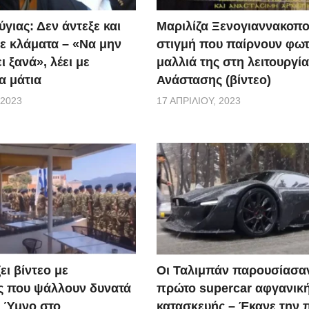
 κυβέρνηση είναι βέβαια πως θα έχει μπροστά της έναν «
γιας: Δεν άντεξε και
Μαριλίζα Ξενογιαννακοπο
ε κλάματα – «Να μην
στιγμή που παίρνουν φωτ
ι ξανά», λέει με
μαλλιά της στη λειτουργία
α μάτια
Ανάστασης (βίντεο)
 2023
17 ΑΠΡΙΛΊΟΥ, 2023
ει βίντεο με
Οι Ταλιμπάν παρουσίασα
ς που ψάλλουν δυνατά
πρώτο supercar αφγανικ
ό Ύμνο στο
κατασκευής – Έκανε την