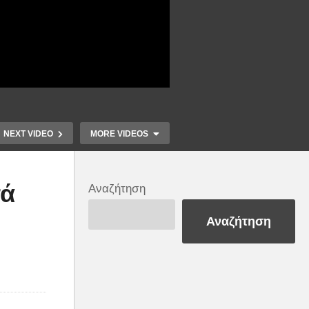
NEXT VIDEO
MORE VIDEOS
Φόβοι για έκτακτα
τά
ες
φυσικά φαινόμενα
Αναζήτηση
από αστεροειδή-
Τα πιο ε
Αναζήτηση
τέρας που θα
βιντεάκι
πλησιάσει την Γη
ξεχώρισα