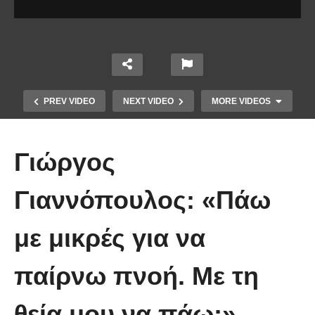
PREV VIDEO
NEXT VIDEO
MORE VIDEOS
Γιώργος
Γιαννόπουλος: «Πάω
Το Βίντεο που έγινε viral από την
με μικρές για να
πρώτη στιγμή και συγκίνησε το
Youtube: Αϊ Βασίλης μιλά στη
παίρνω πνοή. Με τη
νοηματική με ένα μικρό κορίτσι
θεία μου να πάω;»