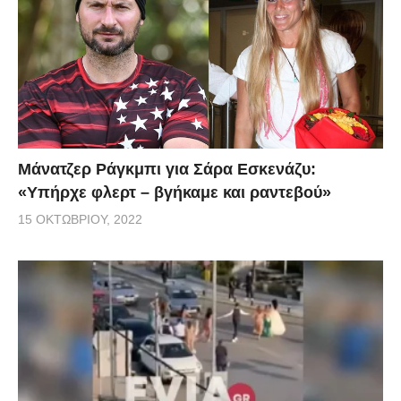
Μάνατζερ Ράγκμπι για Σάρα Εσκενάζυ:
«Υπήρχε φλερτ – βγήκαμε και ραντεβού»
15 ΟΚΤΩΒΡΊΟΥ, 2022