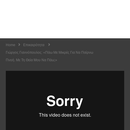
Home
Επικαιρότητα
Γιώργος Γιαννόπουλος: «Πάω Με Μικρές Για Να Παίρνω
Πνοή. Με Τη Θεία Μου Να Πάω;»