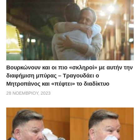
μεγαλύτεροι άντρες “παίρνουν πνοή”. Είπε
χαρακτηριστικά: “Πάω” με μικρές, όπως οι ποιητές,
για να παίρνω πνοή. Με τη θεία μου θα “πάω”;
Πάντως, δεν είναι η πρώτη φορά που κάνει τέτοιες
δηλώσεις, αφού δύο μήνες πριν, είχε πει σε άλλη
εκπομπή πως χώρισε την 22χρονη κοπέλα του, γιατί
είναι πολυγαμικός.
Βουρκώνουν και οι πιο «σκληροί» με αυτήν την
διαφήμιση μπύρας – Τραγουδάει ο
Μητροπάνος και «πέφτει» το διαδίκτυο
28 ΝΟΕΜΒΡΊΟΥ, 2023