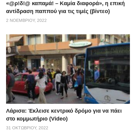
«@ρ!δ!@ καπαμά! – Καμία διαφορά», η επική
αντίδραση παππού για τις τιμές (βίντεο)
2 ΝΟΕΜΒΡΊΟΥ, 2022
Λάρισα: Έκλεισε κεντρικό δρόμο για να πάει
στο κομμωτήριο (Video)
31 ΟΚΤΩΒΡΊΟΥ, 2022