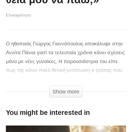
Επικαιρότητα
Ο ηθοποιός Γιώργος Γιαννόπουλος αποκάλυψε στην
Αννίτα Πάνια γιατί τα τελευταία χρόνια κάνει σχέσεις
μόνο με νέες γυναίκες. Η παρουσιάστρια του είπε
πως της κάνει πολύ θετική εντύπωση ο τρόπος που
μιλά για την προσωπική του ζωή και για τις σχέσεις
του, καθώς δεν ντρέπεται να ανοιχτεί στα θέματα
Show more
αυτά.
You might be interested in
Ο 58χρονος ηθοποιός, της αποκάλυψε τον λόγο που
θέλει να έχει σχέση με νεότερες και της είπε ότι “έτσι
κάνουν οι ποιητές” και πως με τις νεότερες οι