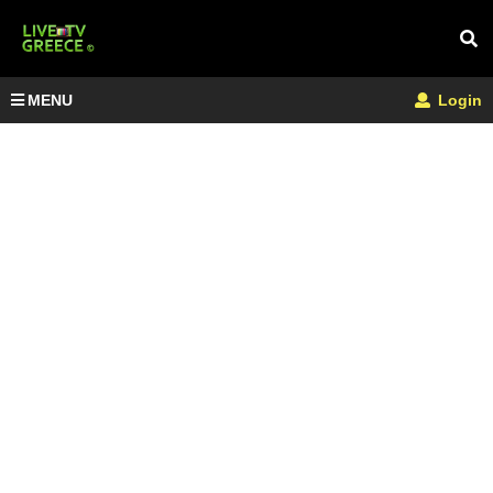
MENU
Login