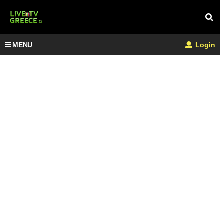
MENU
Login