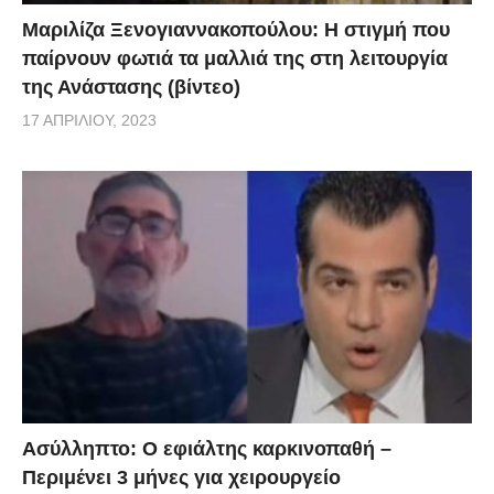
Μετακινήσεις για το δημόσιο τομέα σε τρεις βάρδιες
Μαριλίζα Ξενογιαννακοπούλου: Η στιγμή που
(07:00, 08:00, 09:00)
παίρνουν φωτιά τα μαλλιά της στη λειτουργία
Εκτεταμένοι έλεγχοι σε χώρους εργασίας και
της Ανάστασης (βίντεο)
συναθροίσεων (π.χ, σχολεία, Μέσα Μαζικής
17 ΑΠΡΙΛΊΟΥ, 2023
Μεταφοράς, νοσοκομεία)
Αποφασίζεται η διανομή θετικών κρουσμάτων (π.χ.
παράνομοι μετανάστες) η διαμονή σε ξενοδοχεία
via
Ασύλληπτο: Ο εφιάλτης καρκινοπαθή –
Περιμένει 3 μήνες για χειρουργείο