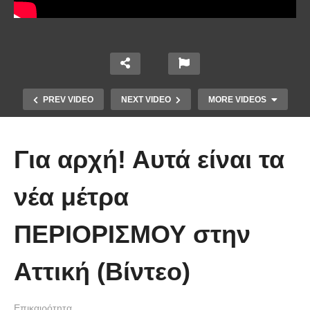
PREV VIDEO
NEXT VIDEO
MORE VIDEOS
Για αρχή! Αυτά είναι τα
νέα μέτρα
Το Βίντεο που έγινε viral από την
ΠΕΡΙΟΡΙΣΜΟΥ στην
πρώτη στιγμή και συγκίνησε το
Youtube: Αϊ Βασίλης μιλά στη
Αττική (Βίντεο)
νοηματική με ένα μικρό κορίτσι
Επικαιρότητα