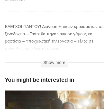
ΕΛΕΓΧΟΙ ΠΑΝΤΟΥ! Διανομή θετικών κρουσμάτων σε
ξενοδοχεία – Τόσοι θα πηγαίνουν σε γάμους και
βαφτίσια – Υποχρεωτική τηλεργασία – Τέλος σε
συναυλίες και κλειστά σινεμά
Ο Νίκος Χαρδαλιάς ανακοίνωσε τα νέα μέτρα για την
Show more
Αττική, η οποία βρίσκεται σε “πορτοκαλί” συναγερμό
με αφορμή τον κορωνοϊό.
You might be interested in
Νωρίτερα, ο Κυριάκος Μητσοτάκης στην σύσκεψη με
τους λοιμωξιολόγους υπό τον Σωτήρη Τσιόδρα,
ανακοίνωσε ότι: «Είμαι απολύτως έτοιμος, μετά από
τη σχετική εισήγηση και της Επιτροπής σήμερα, να