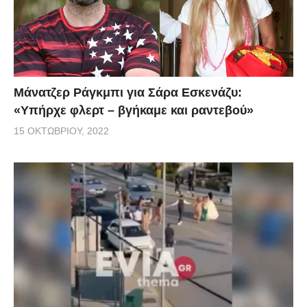
Μάνατζερ Ράγκμπι για Σάρα Εσκενάζυ:
«Υπήρχε φλερτ – βγήκαμε και ραντεβού»
15 ΟΚΤΩΒΡΊΟΥ, 2022