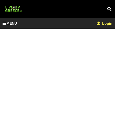
MENU
Login