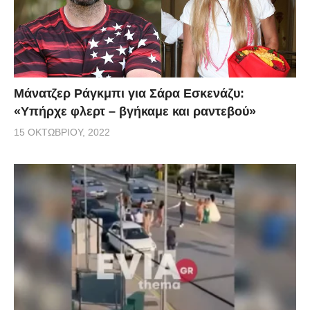
Μάνατζερ Ράγκμπι για Σάρα Εσκενάζυ:
«Υπήρχε φλερτ – βγήκαμε και ραντεβού»
15 ΟΚΤΩΒΡΊΟΥ, 2022