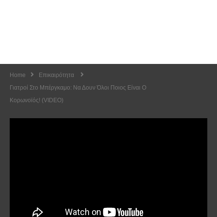
Home
Επικαιρότητα
Γιατροί Στο Μπέργκαμο: Να Δουν Όλοι Ποιος Είναι Ο
Κορωνοϊός! (VIDEO)