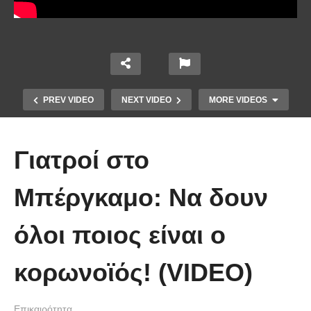
PREV VIDEO
NEXT VIDEO
MORE VIDEOS
Γιατροί στο
Μπέργκαμο: Να δουν
Το Βίντεο που έγινε viral από την
όλοι ποιος είναι ο
πρώτη στιγμή και συγκίνησε το
Youtube: Αϊ Βασίλης μιλά στη
κορωνοϊός! (VIDEO)
νοηματική με ένα μικρό κορίτσι
Επικαιρότητα