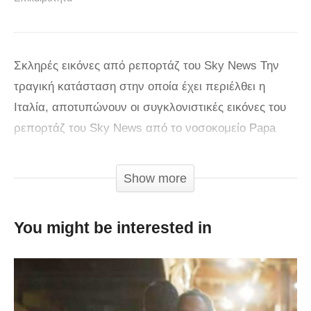
Σκληρές εικόνες από ρεπορτάζ του Sky News Την
τραγική κατάσταση στην οποία έχει περιέλθει η
Ιταλία, αποτυπώνουν οι συγκλονιστικές εικόνες του
ρεπορτάζ του Sky News από το νοσοκομείο Papa
Giovanni XXII στο Μπέργκαμο, την περιοχή της
Λομβαρδίας που έχει πληγεί περισσότερο από την
Show more
πανδημία του κορωνοϊού. Με γεμάτους ακόμα και
τους διαδρόμους αναμονής από ράντζα και
You might be interested in
μηχανήματα υποστήριξης της αναπνοής,
καταγράφονται οι υπεράνθρωπες προσπάθειες του
προσωπικού να αντιμετωπίσουν το φονικό ιό.
αντιμετωπίσουν την κατάσταση. «Όλοι είχαμε