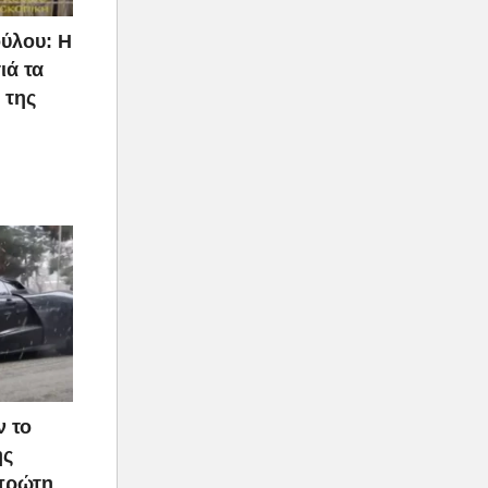
ύλου: Η
ιά τα
 της
ν το
ής
 πρώτη