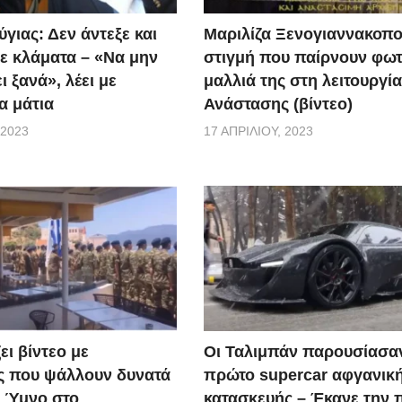
γιας: Δεν άντεξε και
Μαριλίζα Ξενογιαννακοπο
ε κλάματα – «Να μην
στιγμή που παίρνουν φωτ
ι ξανά», λέει με
μαλλιά της στη λειτουργία
α μάτια
Ανάστασης (βίντεο)
 2023
17 ΑΠΡΙΛΊΟΥ, 2023
ει βίντεο με
Οι Ταλιμπάν παρουσίασα
ς που ψάλλουν δυνατά
πρώτο supercar αφγανικ
ό Ύμνο στο
κατασκευής – Έκανε την