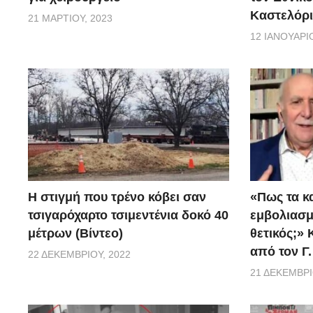
Καστελόρι
21 ΜΑΡΤΊΟΥ, 2023
12 ΙΑΝΟΥΑΡΊΟ
H στιγμή που τρένο κόβει σαν
«Πως τα κ
τσιγαρόχαρτο τσιμεντένια δοκό 40
εμβoλιασμέ
μέτρων (Βίντεο)
θετικός;»
από τον Γ
22 ΔΕΚΕΜΒΡΊΟΥ, 2022
21 ΔΕΚΕΜΒΡΊ