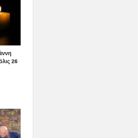
ιάννη
όλις 26