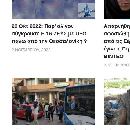
28 Οκτ 2022: Παρ’ ολίγον
Απαρνήθηκ
σύγκρουση F-16 ΖΕΥΣ με UFO
αφοσιώθηκ
πάνω από την Θεσσαλονίκη ?
από τις Σέ
έγινε η Γ
2 ΝΟΕΜΒΡΊΟΥ, 2022
ΒΙΝΤΕΟ
2 ΝΟΕΜΒΡΊΟΥ