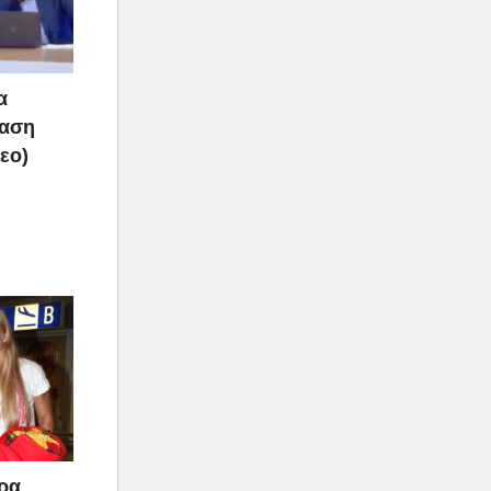
α
ραση
τεο)
άρα