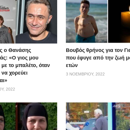
ς ο Θανάσης
Βουβός θρήνος για τον Γ
ς: «Ο γιος μου
που έφυγε από την ζωή μ
 με το μπαλέτο, όταν
ετών
 να χορεύει
3 ΝΟΕΜΒΡΊΟΥ, 2022
αι»
Υ, 2022