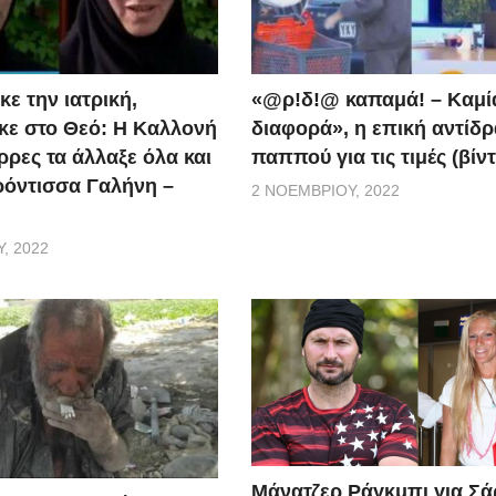
ε την ιατρική,
«@ρ!δ!@ καπαμά! – Καμί
ε στο Θεό: Η Καλλονή
διαφορά», η επική αντίδ
ρρες τα άλλαξε όλα και
παππού για τις τιμές (βίν
ερόντισσα Γαλήνη –
2 ΝΟΕΜΒΡΊΟΥ, 2022
, 2022
Μάνατζερ Ράγκμπι για Σ