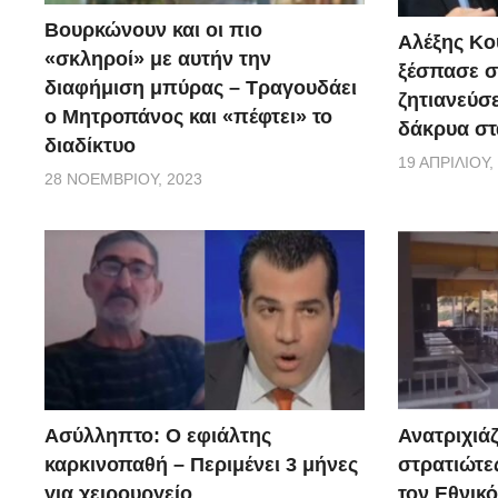
Berville.
Βουρκώνουν και οι πιο
Αλέξης Κού
«σκληροί» με αυτήν την
ξέσπασε σ
thestival.gr
διαφήμιση μπύρας – Τραγουδάει
ζητιανεύσε
ο Μητροπάνος και «πέφτει» το
δάκρυα στ
διαδίκτυο
19 ΑΠΡΙΛΊΟΥ,
28 ΝΟΕΜΒΡΊΟΥ, 2023
Ασύλληπτο: Ο εφιάλτης
Ανατριχιάζ
καρκινοπαθή – Περιμένει 3 μήνες
στρατιώτε
για χειρουργείο
τον Εθνικ