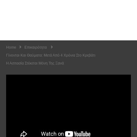
Home
Επικαιρότητα
Γίνονται Και Θαύματα: Μετά Από 4 Χρόνια Στο Κρεβάτι
Η Ασπασία Στέκεται Μόνη Της Ξανά