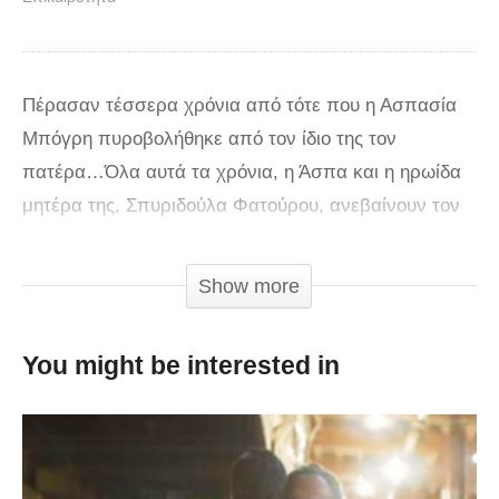
Πέρασαν τέσσερα χρόνια από τότε που η Ασπασία
Μπόγρη πυροβολήθηκε από τον ίδιο της τον
πατέρα…Όλα αυτά τα χρόνια, η Άσπα και η ηρωίδα
μητέρα της, Σπυριδούλα Φατούρου, ανεβαίνουν τον
δικό τους Γολγοθά. Από το κέντρο αποκατάστασης
στη Λάρισα, όπου νοσηλευόταν η Άσπα μέχρι πριν
Show more
λίγους μήνες, μετακόμισαν στην Αθήνα, για να
μπορέσει το 22χρονο πλέον κορίτσι να καταφέρει να
You might be interested in
σταθεί στα πόδια του.Μετά από τιτάνια προσπάθεια
και την βοήθεια των φυσικοθεραπευτών της, η Άσπα
συνεχίζει τη θεραπεία της και έχει καταφέρει να
στέκεται μόνη της και να κάνει σιγά σιγά τα πρώτα