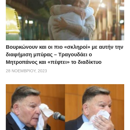
της βήματα.Η Ζήνα Κουτσελίνη και η κάμερα της
εκπομπής «Αλήθειες με τη Ζήνα» ήταν στο πλευρό
της και απαθανάτισαν την προσπάθειά της να
καταφέρει να σταθεί και πάλι όρθια.ην προσπάθειά
της να καταφέρει να σταθεί και πάλι όρθια.
Βουρκώνουν και οι πιο «σκληροί» με αυτήν την
διαφήμιση μπύρας – Τραγουδάει ο
Μητροπάνος και «πέφτει» το διαδίκτυο
28 ΝΟΕΜΒΡΊΟΥ, 2023