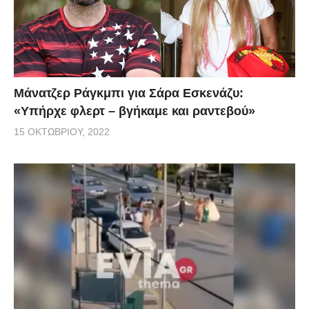
Μάνατζερ Ράγκμπι για Σάρα Εσκενάζυ:
«Υπήρχε φλερτ – βγήκαμε και ραντεβού»
15 ΟΚΤΩΒΡΊΟΥ, 2022