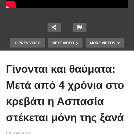
PREV VIDEO
NEXT VIDEO
MORE VIDEOS
Γίνονται και θαύματα:
Μετά από 4 χρόνια στο
Το Βίντεο που έγινε viral από την
κρεβάτι η Ασπασία
πρώτη στιγμή και συγκίνησε το
Youtube: Αϊ Βασίλης μιλά στη
στέκεται μόνη της ξανά
νοηματική με ένα μικρό κορίτσι
Επικαιρότητα