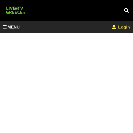
MENU
Login