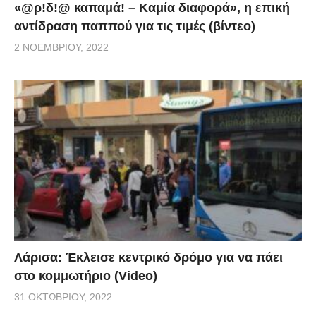
«@ρ!δ!@ καπαμά! – Καμία διαφορά», η επική
αντίδραση παππού για τις τιμές (βίντεο)
2 ΝΟΕΜΒΡΊΟΥ, 2022
Λάρισα: Έκλεισε κεντρικό δρόμο για να πάει
στο κομμωτήριο (Video)
31 ΟΚΤΩΒΡΊΟΥ, 2022