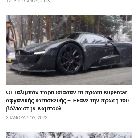
12 ΙΑΝΟΥΑΡΊΟΥ, 2023
Μιλώντας μάλιστα στην εφημερίδα, ο καθηγητής του
Τμήματος Διεθνούς Δικαίου του Πανεπιστημίου του
Μαρμαρά Καθηγητής Δρ. Σελαμί Κουράν, υποστήριξε
πως η Ελλάδα από τη δεκαετία του 1960 έχει
προχωρήσει στην παράνομη στρατικοποίηση 16
νησιών του Αιγαίου Πελάγους, κατά παράβαση των
Διεθνών Συνθηκών, επισημαίνοντας πως: «Εάν
παραβιαστεί αυτή η προϋπόθεση, ανοίγει το
ερώτημα για την εγκυρότητα αυτής της συνθήκης»
Οι Ταλιμπάν παρουσίασαν το πρώτο supercar
και πως η Τουρκία θα πρέπει να θέσει το θέμα στα
αφγανικής κατασκευής – Έκανε την πρώτη του
διεθνή φόρα.
βόλτα στην Καμπούλ
3 ΙΑΝΟΥΑΡΊΟΥ, 2023
Ο Κουράν, δήλωσε πως εάν η Τουρκία θεωρήσει πως
υπάρχει απειλή για την εθνική της ασφάλεια ή την