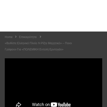
Home
Επικαιρότητα
«Βυθίστε Ελληνικό Πλοίο Ή Ρίξτε Μαχητικό» – Ποιοι
Γράφουν Για «ΠΟΛΕΜΙΚΗ Εντολή Ερντογάν»