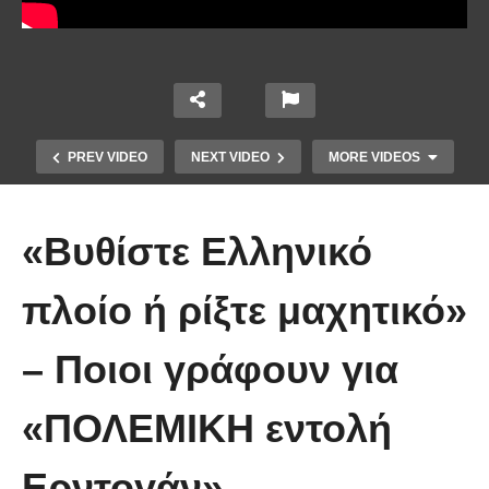
PREV VIDEO
NEXT VIDEO
MORE VIDEOS
«Βυθίστε Ελληνικό
πλοίο ή ρίξτε μαχητικό»
Το Βίντεο που έγινε viral από την
– Ποιοι γράφουν για
πρώτη στιγμή και συγκίνησε το
Youtube: Αϊ Βασίλης μιλά στη
«ΠΟΛΕΜΙΚΗ εντολή
νοηματική με ένα μικρό κορίτσι
Ερντογάν»