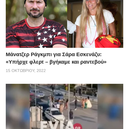
Μάνατζερ Ράγκμπι για Σάρα Εσκενάζυ:
«Υπήρχε φλερτ – βγήκαμε και ραντεβού»
15 ΟΚΤΩΒΡΊΟΥ, 2022