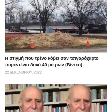
ανεξαρτησία των στρατιωτικών της κινήσεων στη
θάλασσα, μπορεί να επικαλεστεί το άρθρο 51 του
καταστατικού χάρτη του ΟΗΕ και να λάβει όλα εκείνα
τα αναγκαία στρατιωτικά μέτρα κατά της χώρας μας.
«Εάν αποτύχουν οι πολιτικές και διπλωματικές
πρωτοβουλίες, μπορεί η Τουρκία να λάβει τ’
απαραίτητα στρατιωτικά μέτρα βάσει του νόμιμου
αμυντικού δικαιώματος του άρθρου 51 του ΟΗΕ και
H στιγμή που τρένο κόβει σαν τσιγαρόχαρτο
να εξουδετερώσει κάθε στρατιωτική παρουσία στα
τσιμεντένια δοκό 40 μέτρων (Βίντεο)
νησιά, ένα προς ένα», δήλωσε προκλητικά.
22 ΔΕΚΕΜΒΡΊΟΥ, 2022
via