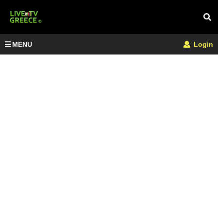
MENU
Login