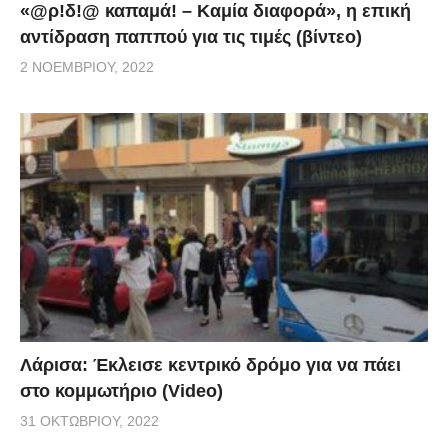
«@ρ!δ!@ καπαμά! – Καμία διαφορά», η επική
αντίδραση παππού για τις τιμές (βίντεο)
2 ΝΟΕΜΒΡΊΟΥ, 2022
Λάρισα: Έκλεισε κεντρικό δρόμο για να πάει
στο κομμωτήριο (Video)
31 ΟΚΤΩΒΡΊΟΥ, 2022