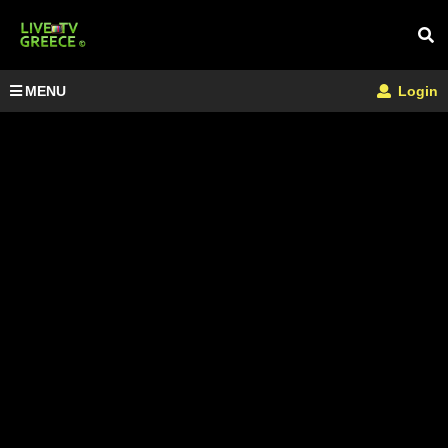
MENU
Login