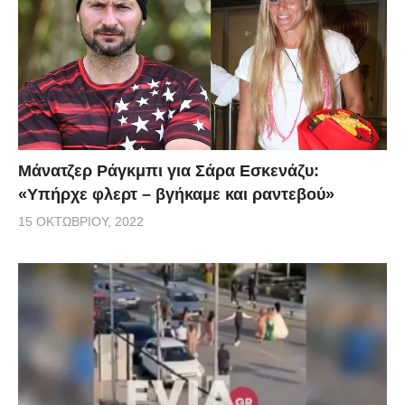
Μάνατζερ Ράγκμπι για Σάρα Εσκενάζυ:
«Υπήρχε φλερτ – βγήκαμε και ραντεβού»
15 ΟΚΤΩΒΡΊΟΥ, 2022