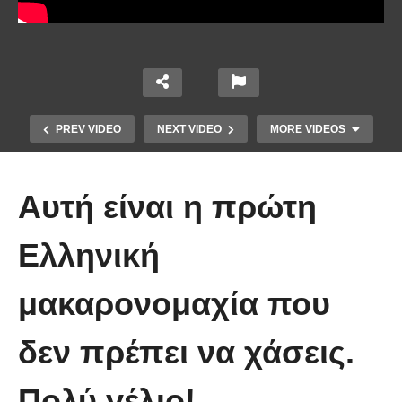
PREV VIDEO
NEXT VIDEO
MORE VIDEOS
Αυτή είναι η πρώτη
Ελληνική
Το Βίντεο που έγινε viral από την
μακαρονομαχία που
πρώτη στιγμή και συγκίνησε το
Youtube: Αϊ Βασίλης μιλά στη
δεν πρέπει να χάσεις.
νοηματική με ένα μικρό κορίτσι
Πολύ γέλιο!