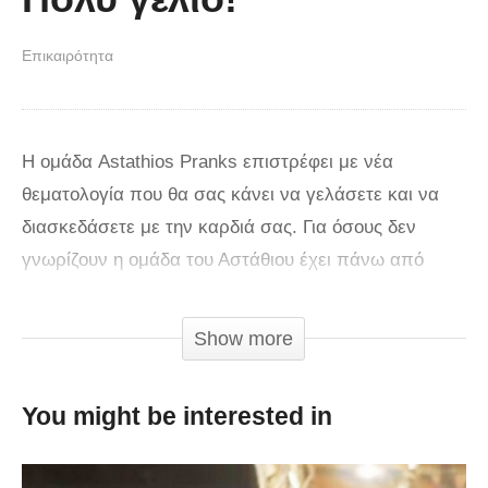
Επικαιρότητα
Η ομάδα Astathios Pranks επιστρέφει με νέα
θεματολογία που θα σας κάνει να γελάσετε και να
διασκεδάσετε με την καρδιά σας. Για όσους δεν
γνωρίζουν η ομάδα του Αστάθιου έχει πάνω από
52.500 συνδρομητές στο YouTube και πάνω από
15.000.000 προβολές.
Show more
Τα νούμερα αυτά δεν είναι καθόλου τυχαία καθώς
You might be interested in
μέσα σε λίγο χρονικό διάστημα έχει κερδίσει την
αγάπη του κόσμου. Η νέα θεματολογία είναι τα
Astathios Games στα οποία θα συμμετέχουν