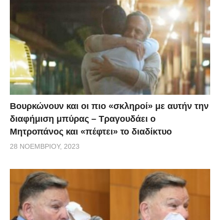
διάφοροι θαυμαστές και όχι μόνο με σκοπό να
διεκδικήσουν κάποιο έπαθλο. Αυτή την φορά οι
διαγωνιζόμενοι είχαν να διαγωνιστούν σε μια
«ΜΑΚΑΡΟΝΟΜΑΧΙΑ» με το νικητή να τα τρώει
κυριολεκτικά όλα…
Βουρκώνουν και οι πιο «σκληροί» με αυτήν την
διαφήμιση μπύρας – Τραγουδάει ο
Μητροπάνος και «πέφτει» το διαδίκτυο
28 ΝΟΕΜΒΡΊΟΥ, 2023