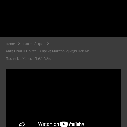
Home
Επικαιρότητα
Αυτή Είναι Η Πρώτη Ελληνική Μακαρονομαχία Που Δεν
Πρέπει Να Χάσεις. Πολύ Γέλιο!