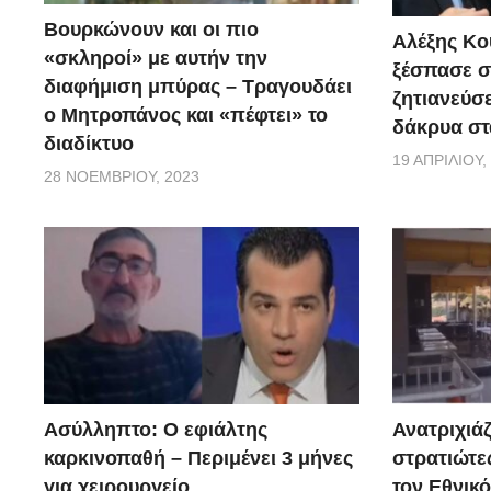
Βουρκώνουν και οι πιο
Αλέξης Κού
«σκληροί» με αυτήν την
ξέσπασε σ
διαφήμιση μπύρας – Τραγουδάει
ζητιανεύσε
ο Μητροπάνος και «πέφτει» το
δάκρυα στ
διαδίκτυο
19 ΑΠΡΙΛΊΟΥ,
28 ΝΟΕΜΒΡΊΟΥ, 2023
Ασύλληπτο: Ο εφιάλτης
Ανατριχιάζ
καρκινοπαθή – Περιμένει 3 μήνες
στρατιώτε
για χειρουργείο
τον Εθνικ