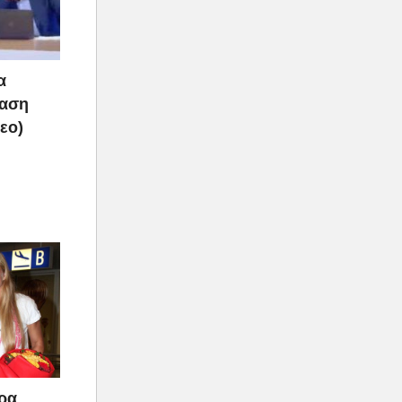
α
ραση
τεο)
άρα