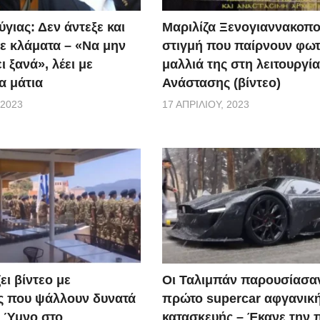
γιας: Δεν άντεξε και
Μαριλίζα Ξενογιαννακοπο
ε κλάματα – «Να μην
στιγμή που παίρνουν φωτ
ι ξανά», λέει με
μαλλιά της στη λειτουργία
α μάτια
Ανάστασης (βίντεο)
 2023
17 ΑΠΡΙΛΊΟΥ, 2023
ει βίντεο με
Οι Ταλιμπάν παρουσίασα
ς που ψάλλουν δυνατά
πρώτο supercar αφγανικ
ό Ύμνο στο
κατασκευής – Έκανε την