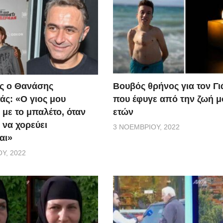
ς ο Θανάσης
Βουβός θρήνος για τον Γ
ς: «Ο γιος μου
που έφυγε από την ζωή μ
 με το μπαλέτο, όταν
ετών
 να χορεύει
3 ΝΟΕΜΒΡΊΟΥ, 2022
αι»
Υ, 2022