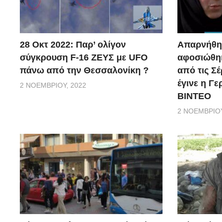
28 Οκτ 2022: Παρ’ ολίγον
Απαρνήθηκ
σύγκρουση F-16 ΖΕΥΣ με UFO
αφοσιώθηκ
πάνω από την Θεσσαλονίκη ?
από τις Σέ
έγινε η Γ
2 ΝΟΕΜΒΡΊΟΥ, 2022
ΒΙΝΤΕΟ
2 ΝΟΕΜΒΡΊΟΥ