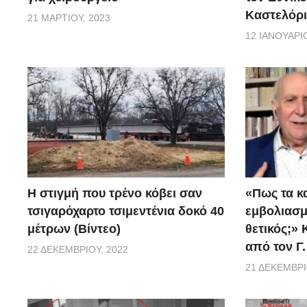
Καστελόρι
21 ΜΑΡΤΊΟΥ, 2023
12 ΙΑΝΟΥΑΡΊΟ
H στιγμή που τρένο κόβει σαν
«Πως τα κ
τσιγαρόχαρτο τσιμεντένια δοκό 40
εμβoλιασμέ
μέτρων (Βίντεο)
θετικός;»
από τον Γ
22 ΔΕΚΕΜΒΡΊΟΥ, 2022
21 ΔΕΚΕΜΒΡΊ