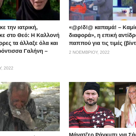
ε την ιατρική,
«@ρ!δ!@ καπαμά! – Καμί
ε στο Θεό: Η Καλλονή
διαφορά», η επική αντίδ
ρρες τα άλλαξε όλα και
παππού για τις τιμές (βίν
ερόντισσα Γαλήνη –
2 ΝΟΕΜΒΡΊΟΥ, 2022
, 2022
Μάνατζερ Ράγκμπι για Σ