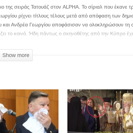
ιο της σειράς Τατουάζ στον ALPHA. Το σίριαλ που έκανε 
εωργίου ρίχνει τίτλους τέλους μετά από απόφαση των δημ
ου και Ανδρέα Γεωργίου αποφάσισαν να ολοκληρώσουν τη 
άζει το κοινό. Ήδη πάντως ο σκηνοθέτης από την Κύπρο έχ
Show more
μεταδοθεί ωστόσο το trailer υπόσχεται πολλά όσον αφορά 
ίσσεται στο νησί της Κέρκυρας. Στο trailer βλέπουμε αρκετ
 η σειρά σηματοδοτεί και την τηλεοπτική επιστροφή της 
Απόστολος Γκλέτσος, Γιώργος Παρτσαλάκης, Θάλεια Ματί
ίου.