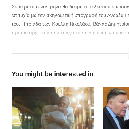
Σε περίπου έναν μήνα θα δούμε το τελευταίο επεισόδ
επιτυχία με την σκηνοθετική υπογραφή του Ανδρέα Γ
του. Η τριάδα των Κούλλη Νικολάου, Βάνας Δημητρί
προτού αρχίσει να πλατιάζει το σενάριο και να κουρ
σκαριά μία νέα τηλεοπτική σειρά.
Μπορεί να μην έχει γίνει γνωστό το κανάλι όπου θα 
υπόθεση. Η σειρά τιτλοφορείται «8 λέξεις» και εκτυλ
You might be interested in
τους ηθοποιούς που συμμετέχουν και στο Τατουάζ ενώ
Ζούνη. Στη σειρά πρωταγωνιστούν μεταξύ άλλων οι 
Παππά, Ειρήνη Καραγεώργη και Ιάσωνας Παπαματθα