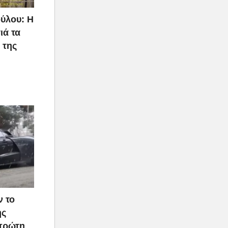
ύλου: Η
ιά τα
 της
ν το
ής
 πρώτη