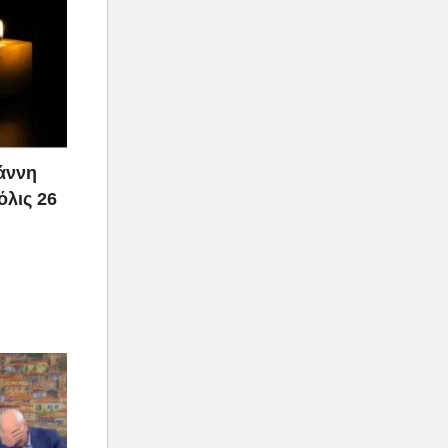
ιάννη
όλις 26