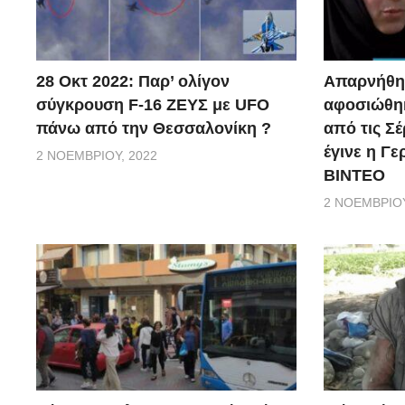
28 Οκτ 2022: Παρ’ ολίγον
Απαρνήθηκ
σύγκρουση F-16 ΖΕΥΣ με UFO
αφοσιώθηκ
πάνω από την Θεσσαλονίκη ?
από τις Σέ
έγινε η Γ
2 ΝΟΕΜΒΡΊΟΥ, 2022
ΒΙΝΤΕΟ
2 ΝΟΕΜΒΡΊΟΥ