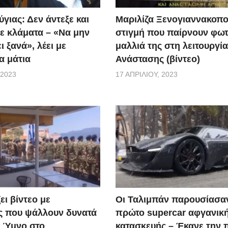
γιας: Δεν άντεξε και
Μαριλίζα Ξενογιαννακοπο
ε κλάματα – «Να μην
στιγμή που παίρνουν φωτ
ι ξανά», λέει με
μαλλιά της στη λειτουργία
α μάτια
Ανάστασης (βίντεο)
 2023
17 ΑΠΡΙΛΊΟΥ, 2023
ει βίντεο με
Οι Ταλιμπάν παρουσίασα
ς που ψάλλουν δυνατά
πρώτο supercar αφγανικ
ό Ύμνο στο
κατασκευής – Έκανε την