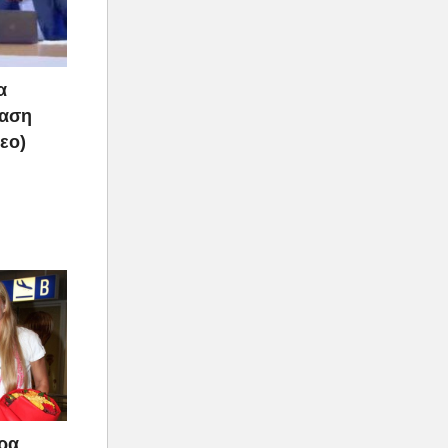
α
ραση
τεο)
άρα