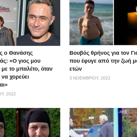
ς ο Θανάσης
Βουβός θρήνος για τον Γ
ς: «Ο γιος μου
που έφυγε από την ζωή μ
 με το μπαλέτο, όταν
ετών
 να χορεύει
3 ΝΟΕΜΒΡΊΟΥ, 2022
αι»
Υ, 2022