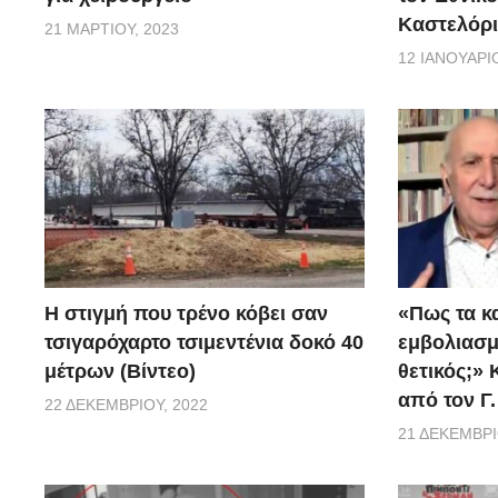
Καστελόρι
21 ΜΑΡΤΊΟΥ, 2023
12 ΙΑΝΟΥΑΡΊΟ
H στιγμή που τρένο κόβει σαν
«Πως τα κ
τσιγαρόχαρτο τσιμεντένια δοκό 40
εμβoλιασμέ
μέτρων (Βίντεο)
θετικός;»
από τον Γ
22 ΔΕΚΕΜΒΡΊΟΥ, 2022
21 ΔΕΚΕΜΒΡΊ