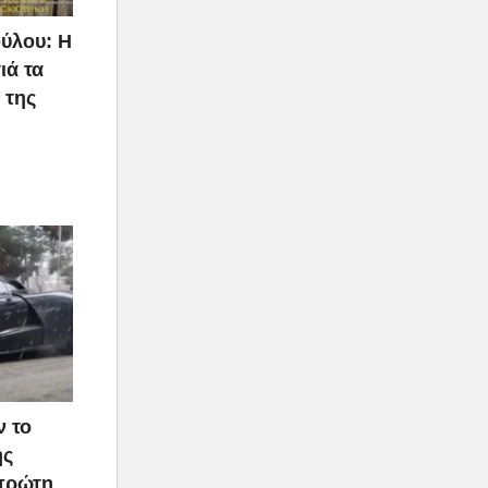
ύλου: Η
ιά τα
 της
ν το
ής
 πρώτη