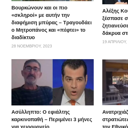
Βουρκώνουν και οι πιο
Αλέξης Κού
«σκληροί» με αυτήν την
ξέσπασε σ
διαφήμιση μπύρας – Τραγουδάει
ζητιανεύσε
ο Μητροπάνος και «πέφτει» το
δάκρυα στ
διαδίκτυο
19 ΑΠΡΙΛΊΟΥ,
28 ΝΟΕΜΒΡΊΟΥ, 2023
Ασύλληπτο: Ο εφιάλτης
Ανατριχιάζ
καρκινοπαθή – Περιμένει 3 μήνες
στρατιώτε
για χειρουργείο
τον Εθνικ