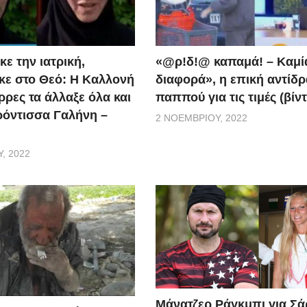
ε την ιατρική,
«@ρ!δ!@ καπαμά! – Καμί
ε στο Θεό: Η Καλλονή
διαφορά», η επική αντίδ
ρρες τα άλλαξε όλα και
παππού για τις τιμές (βίν
ερόντισσα Γαλήνη –
2 ΝΟΕΜΒΡΊΟΥ, 2022
, 2022
Μάνατζερ Ράγκμπι για Σ