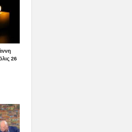
ιάννη
όλις 26