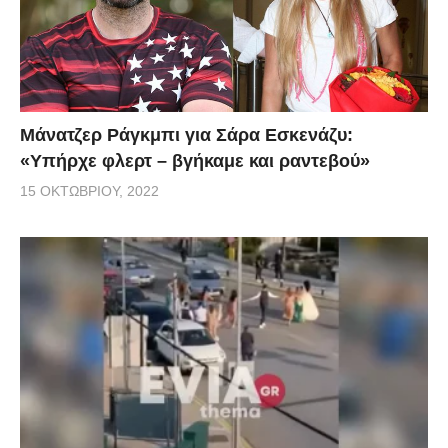
Μάνατζερ Ράγκμπι για Σάρα Εσκενάζυ:
«Υπήρχε φλερτ – βγήκαμε και ραντεβού»
15 ΟΚΤΩΒΡΊΟΥ, 2022