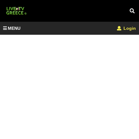
MENU
Login