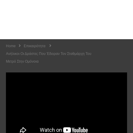
Home
Επικαιρότητα
Ανήλικοι Οι Δράστες Που Έδειραν Τον Σταθμάρχη Του
Μετρό Στην Ομόνοια