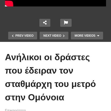
PREV VIDEO
NEXT VIDEO
MORE VIDEOS
Ανήλικοι οι δράστες
που έδειραν τον
Το Βίντεο που έγινε viral από την
σταθμάρχη του μετρό
πρώτη στιγμή και συγκίνησε το
Youtube: Αϊ Βασίλης μιλά στη
στην Ομόνοια
νοηματική με ένα μικρό κορίτσι
Επικαιρότητα