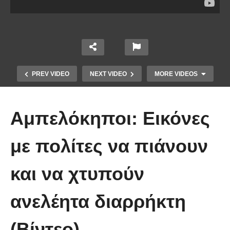
PREV VIDEO
NEXT VIDEO
MORE VIDEOS
Αμπελόκηποι: Εικόνες
με πολίτες να πιάνουν
Το Βίντεο που έγινε viral από την
και να χτυπούν
πρώτη στιγμή και συγκίνησε το
Youtube: Αϊ Βασίλης μιλά στη
ανελέητα διαρρήκτη
νοηματική με ένα μικρό κορίτσι
(Βίντεο)