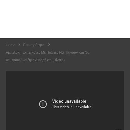
Home
Επικαιρότητα
Αμπελόκηποι: Εικόνες Με Πολίτες Να Πιάνουν Και Να
Χτυπούν Ανελέητα Διαρρήκτη (Βίντεο)