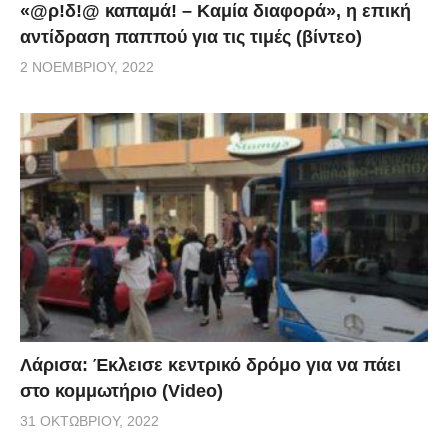
«@ρ!δ!@ καπαμά! – Καμία διαφορά», η επική
αντίδραση παππού για τις τιμές (βίντεο)
2 ΝΟΕΜΒΡΊΟΥ, 2022
Λάρισα: Έκλεισε κεντρικό δρόμο για να πάει
στο κομμωτήριο (Video)
31 ΟΚΤΩΒΡΊΟΥ, 2022