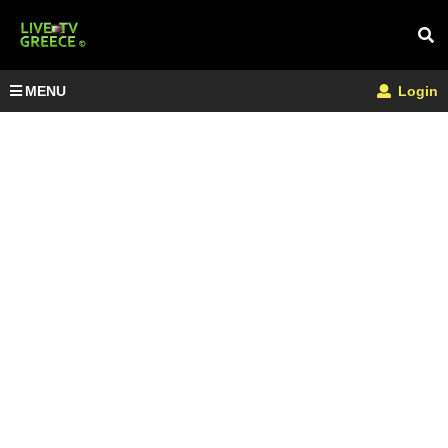
MENU
Login