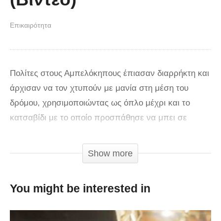
Επικαιρότητα
Πολίτες στους Αμπελόκηπους έπιασαν διαρρήκτη και
άρχισαν να τον χτυπούν με μανία στη μέση του
δρόμου, χρησιμοποιώντας ως όπλο μέχρι και το
κατσαβίδι με το οποίο προσπάθησε να μπει σε
διαμέρισμα πολυκατοικίας! Εικόνες που σοκάρουν
στους Αμπελόκηπους. Η εκπομπή «Μαζί σου» στον
Show more
ΣΚΑΪ έφερε στο «φως» ένα βίντεο ντοκουμέντο, με
πολίτες να πιάνουν και να χτυπούν με μανία έναν
You might be interested in
διαρρήκτη! Σύμφωνα με το ρεπορτάζ, ο εν λόγω
άντρας προσπάθησε να μπει σε διαμέρισμα