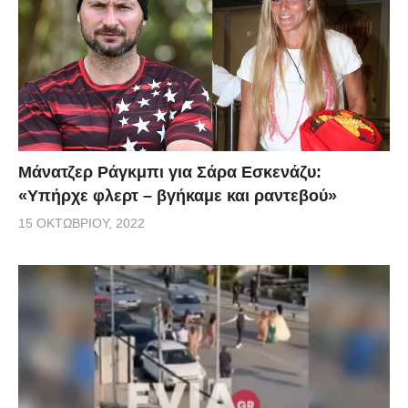
Μάνατζερ Ράγκμπι για Σάρα Εσκενάζυ:
«Υπήρχε φλερτ – βγήκαμε και ραντεβού»
15 ΟΚΤΩΒΡΊΟΥ, 2022