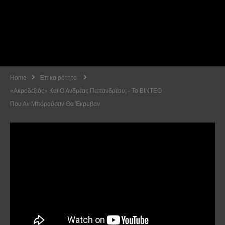
Home
Επικαιρότητα
«Ακροδεξιός» Και Ο Ανδρέας Παπανδρέου; - Το ΒΙΝΤΕΟ
Που Αν Μπορούσαν Θα Έκρυβαν