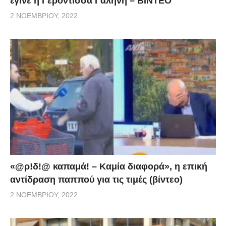
έγινε η Γερόντισσα Γαλήνη – ΒΙΝΤΕΟ
2 ΝΟΕΜΒΡΊΟΥ, 2022
«@ρ!δ!@ καπαμά! – Καμία διαφορά», η επική
αντίδραση παππού για τις τιμές (βίντεο)
2 ΝΟΕΜΒΡΊΟΥ, 2022