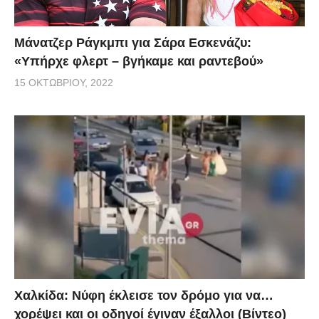
Μάνατζερ Ράγκμπι για Σάρα Εσκενάζυ:
«Υπήρχε φλερτ – βγήκαμε και ραντεβού»
15 ΟΚΤΩΒΡΊΟΥ, 2022
Χαλκίδα: Νύφη έκλεισε τον δρόμο για να…
χορέψει και οι οδηγοί έγιναν έξαλλοι (Βίντεο)