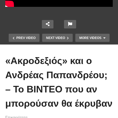
PREV VIDEO
NEXT VIDEO
MORE VIDEOS
«Ακροδεξιός» και ο
Ανδρέας Παπανδρέου;
Το Βίντεο που έγινε viral από την
– Το ΒΙΝΤΕΟ που αν
πρώτη στιγμή και συγκίνησε το
Youtube: Αϊ Βασίλης μιλά στη
μπορούσαν θα έκρυβαν
νοηματική με ένα μικρό κορίτσι
Επικαιρότητα