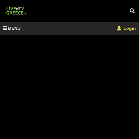
MENU
Login