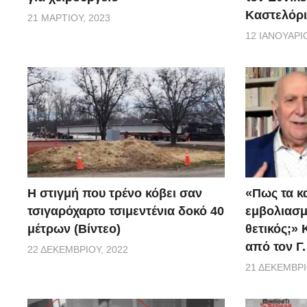
Καστελόρι
21 ΜΑΡΤΊΟΥ, 2023
12 ΙΑΝΟΥΑΡΊΟ
H στιγμή που τρένο κόβει σαν
«Πως τα κ
τσιγαρόχαρτο τσιμεντένια δοκό 40
εμβoλιασμέ
μέτρων (Βίντεο)
θετικός;»
από τον Γ
22 ΔΕΚΕΜΒΡΊΟΥ, 2022
21 ΔΕΚΕΜΒΡΊ