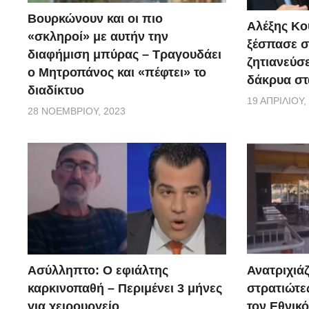
Kendall. Σύμφωνα με την ίδια, είναι πολύ νωρίς να 
Βουρκώνουν και οι πιο
Αλέξης Κού
αυτή η εικόνα θα καλυτερέψει. Ωστόσο, είναι σημαντ
«σκληροί» με αυτήν την
ξέσπασε σ
διαφήμιση μπύρας – Τραγουδάει
την επικοινωνία με τον γιατρό του.
ζητιανεύσε
ο Μητροπάνος και «πέφτει» το
δάκρυα στ
διαδίκτυο
19 ΑΠΡΙΛΊΟΥ,
28 ΝΟΕΜΒΡΊΟΥ, 2023
Ασύλληπτο: Ο εφιάλτης
Ανατριχιάζ
καρκινοπαθή – Περιμένει 3 μήνες
στρατιώτε
για χειρουργείο
τον Εθνικ