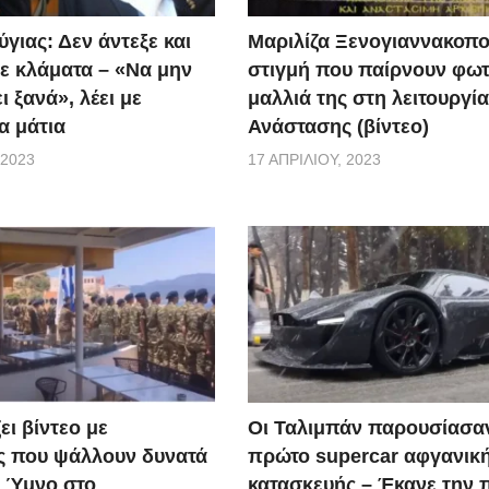
γνωρίζουμε τις επιπτώσεις της Covid-19 στο ανθρώπινο σώ
γιας: Δεν άντεξε και
Μαριλίζα Ξενογιαννακοπο
ικό αν κάποιος νιώθει δύσπνοια αφότου θεραπευτεί, να συν
ε κλάματα – «Να μην
στιγμή που παίρνουν φωτ
ι ξανά», λέει με
μαλλιά της στη λειτουργία
α μάτια
Ανάστασης (βίντεο)
 2023
17 ΑΠΡΙΛΊΟΥ, 2023
ει βίντεο με
Οι Ταλιμπάν παρουσίασα
ς που ψάλλουν δυνατά
πρώτο supercar αφγανικ
ό Ύμνο στο
κατασκευής – Έκανε την