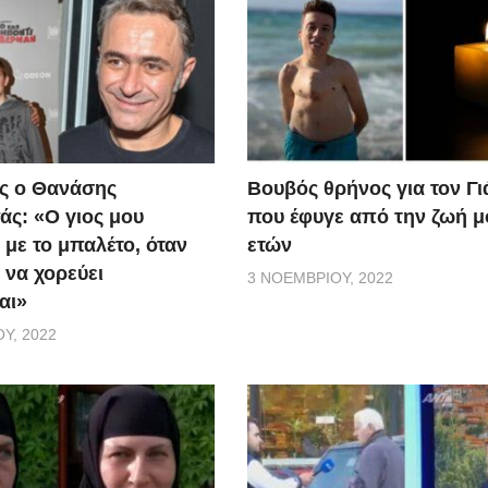
ς ο Θανάσης
Βουβός θρήνος για τον Γ
ς: «Ο γιος μου
που έφυγε από την ζωή μ
 με το μπαλέτο, όταν
ετών
 να χορεύει
3 ΝΟΕΜΒΡΊΟΥ, 2022
αι»
Υ, 2022