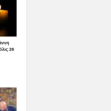
ιάννη
όλις 26