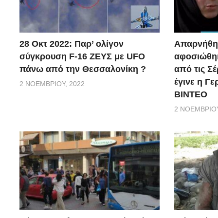
28 Οκτ 2022: Παρ’ ολίγον
Απαρνήθηκ
σύγκρουση F-16 ΖΕΥΣ με UFO
αφοσιώθηκ
πάνω από την Θεσσαλονίκη ?
από τις Σέ
έγινε η Γ
2 ΝΟΕΜΒΡΊΟΥ, 2022
ΒΙΝΤΕΟ
2 ΝΟΕΜΒΡΊΟΥ