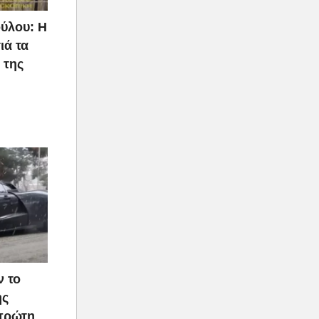
μα και αν
ύλου: Η
εχίσει
ιά τα
 της
ν το
ής
 πρώτη