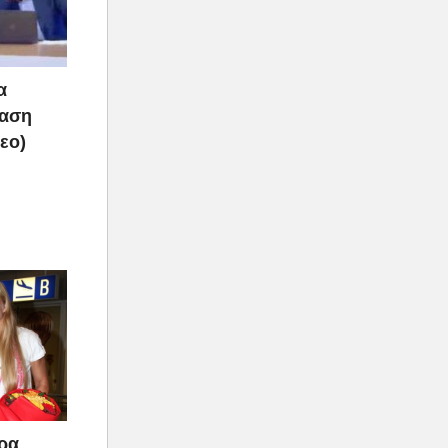
α
ραση
τεο)
άρα