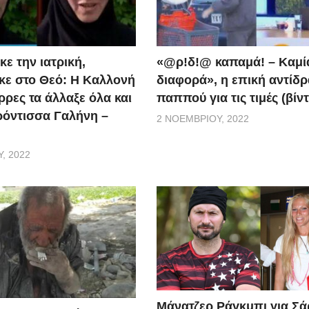
ε την ιατρική,
«@ρ!δ!@ καπαμά! – Καμί
ε στο Θεό: Η Καλλονή
διαφορά», η επική αντίδ
ρρες τα άλλαξε όλα και
παππού για τις τιμές (βίν
ερόντισσα Γαλήνη –
2 ΝΟΕΜΒΡΊΟΥ, 2022
, 2022
Μάνατζερ Ράγκμπι για Σ