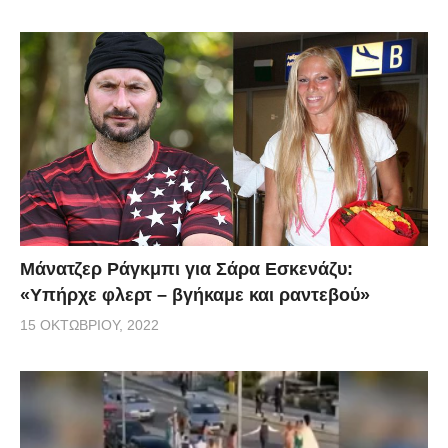
Μάνατζερ Ράγκμπι για Σάρα Εσκενάζυ:
«Υπήρχε φλερτ – βγήκαμε και ραντεβού»
15 ΟΚΤΩΒΡΊΟΥ, 2022