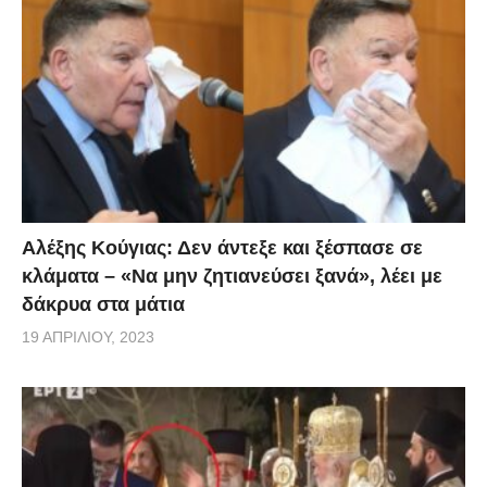
και το απόγευμα της Τρίτης έχει ανέλθει στους 89, με
ένα άτομο 66 ετών να νοσηλεύεται σε κρίσιμη
κατάσταση λόγω επιπλοκών στην υγεία του.
Αλέξης Κούγιας: Δεν άντεξε και ξέσπασε σε
κλάματα – «Να μην ζητιανεύσει ξανά», λέει με
δάκρυα στα μάτια
19 ΑΠΡΙΛΊΟΥ, 2023