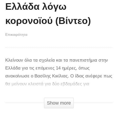
Ελλάδα λόγω
κορονοϊού (Βίντεο)
Επικαιρότητα
Κλείνουν όλα τα σχολεία και τα πανεπιστήμια στην
Ελλάδα για τις επόμενες 14 ημέρες, όπως
ανακοίνωσε ο Βασίλης Κικίλιας. Ο ίδιος ανέφερε πως
θα μείνουν κλειστά για δύο εβδομάδες για
προληπτικούς λόγους ούτως ώστε να αποτραπεί η
εξάπλωση του κοροναϊού. Σημειώνεται πως η
Show more
απόφαση του Υπουργού Υγείας αφορά τόσο τα
δημόσια όσο και ιδιωτικά εκπαιδευτήρια. Θα ισχύσει