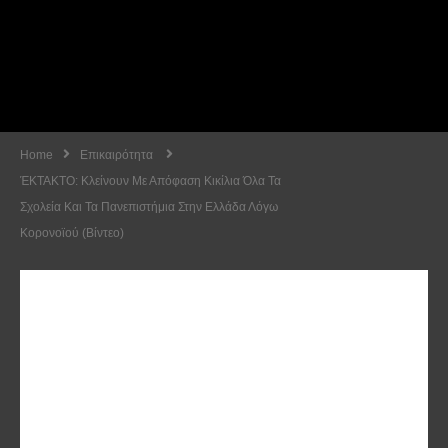
Home
Επικαιρότητα
ΈΚΤΑΚΤΟ: Κλείνουν Με Απόφαση Κικίλια Όλα Τα
Σχολεία Και Τα Πανεπιστήμια Στην Ελλάδα Λόγω
Κορονοϊού (Βίντεο)