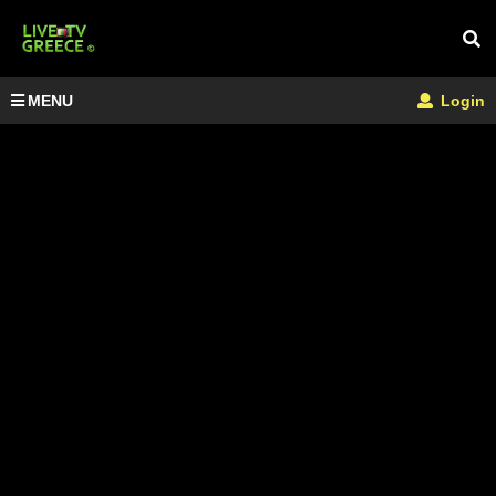
MENU
Login