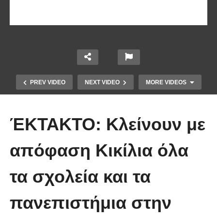
PREV VIDEO
NEXT VIDEO
MORE VIDEOS
ΈΚΤΑΚΤΟ: Κλείνουν με
απόφαση Κικίλια όλα
Το Βίντεο που έγινε viral από την
τα σχολεία και τα
πρώτη στιγμή και συγκίνησε το
Youtube: Αϊ Βασίλης μιλά στη
πανεπιστήμια στην
νοηματική με ένα μικρό κορίτσι