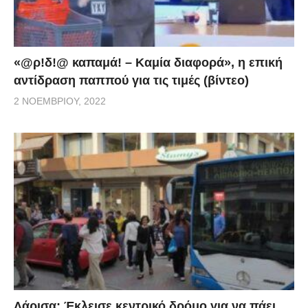
«@ρ!δ!@ καπαμά! – Καμία διαφορά», η επική
αντίδραση παππού για τις τιμές (βίντεο)
2 ΝΟΕΜΒΡΊΟΥ, 2022
Λάρισα: Έκλεισε κεντρικό δρόμο για να πάει