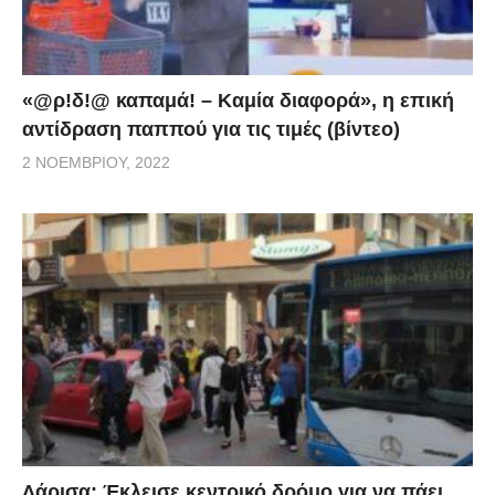
«@ρ!δ!@ καπαμά! – Καμία διαφορά», η επική
αντίδραση παππού για τις τιμές (βίντεο)
2 ΝΟΕΜΒΡΊΟΥ, 2022
Λάρισα: Έκλεισε κεντρικό δρόμο για να πάει