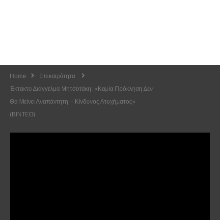
Home
Επικαιρότητα
Έκτακτο Διάγγελμα Μητσοτάκη: «Καμία Πρόκληση Δεν
Θα Μείνει Αναπάντητη – Κίνδυνος Ατυχήματος»
(ΒΙΝΤΕΟ)