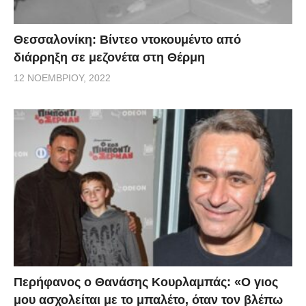
την ευθύνη σε μια τέτοια περίπτωση θα την έχει
εκείνος που προκαλεί τις συνθήκες αυτές.
Θεσσαλονίκη: Βίντεο ντοκουμέντο από
διάρρηξη σε μεζονέτα στη Θέρμη
Παραμένουμε σταθεροί στην προσήλωσή μας στη
12 ΝΟΕΜΒΡΊΟΥ, 2022
Διεθνή Νομιμότητα και στη δύναμη της διπλωματίας
να επιλύσει ακόμη και τα πιο σύνθετα ζητήματα.
Δεν θα είμαστε ποτέ αυτοί που πρώτοι θα οξύνουμε
τα πράγματα. Όμως, η αυτοσυγκράτηση είναι μόνο η
μία όψη της ισχύος μας.
Καμία πρόκληση δεν θα μείνει αναπάντητη. Το
έχουμε, εξάλλου, αποδείξει στην πράξη. Και θα το
αποδείξουμε ξανά εάν χρειαστεί».
Περήφανος ο Θανάσης Κουρλαμπάς: «Ο γιος
(φωτο:eurokinissi)
μου ασχολείται με το μπαλέτο, όταν τον βλέπω