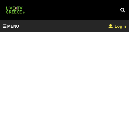
MENU
Login