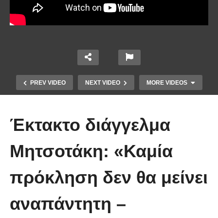
PREV VIDEO
NEXT VIDEO
MORE VIDEOS
Έκτακτο διάγγελμα
Μητσοτάκη: «Καμία
Το Βίντεο που έγινε viral από την
πρόκληση δεν θα μείνει
πρώτη στιγμή και συγκίνησε το
Youtube: Αϊ Βασίλης μιλά στη
αναπάντητη –
νοηματική με ένα μικρό κορίτσι