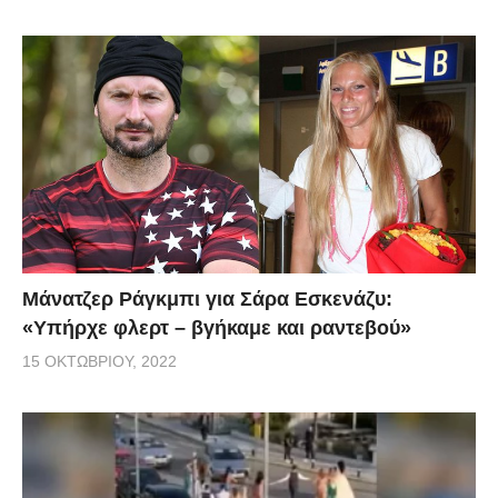
Μάνατζερ Ράγκμπι για Σάρα Εσκενάζυ:
«Υπήρχε φλερτ – βγήκαμε και ραντεβού»
15 ΟΚΤΩΒΡΊΟΥ, 2022