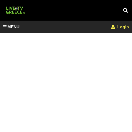
MENU
Login