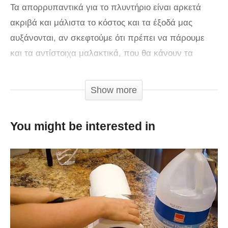
Τα απορρυπαντικά για το πλυντήριο είναι αρκετά
ακριβά και μάλιστα το κόστος και τα έξοδά μας
αυξάνονται, αν σκεφτούμε ότι πρέπει να πάρουμε
και τα αντίστοιχα μαλακτικά, που θα κάνουν τα
ρούχα μας απαλά και θα τους χαρίσουν όμορφη
μυρωδιά. Μιας όμως και ζούμε σε δύσκολους καιρούς
Show more
και η οικονομία είναι κάτι απαραίτητο για όλα τα
νοικοκυριά, ήρθε η λύση στο θέμα των πανάκριβων
You might be interested in
απορρυπαντικών ρούχων!
Πλέον μπορούμε να τα παρασκευάσουμε μόνοι μας
στο σπίτι, χρησιμοποιώντας ελάχιστα υλικά και
ξοδεύοντας μόλις 1,90 ευρώ! Τα μόνα που θα
χρειαστούμε είναι μια πλάκα λευκό ή πράσινο
σαπούνι, μια κούπα σόδας πλυσίματος και μια