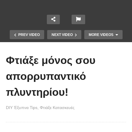
PREV VIDEO
NEXT VIDEO
MORE VIDEOS
Φτιάξε μόνος σου
απορρυπαντικό
πλυντηρίου!
Εδώ θα δείτε πως να
ψηφιοποιήσετε τα παλιά αρνητικά
DIY Έξυπνα Tips
Φτιάξε Κατασκευές
φωτογραφιών