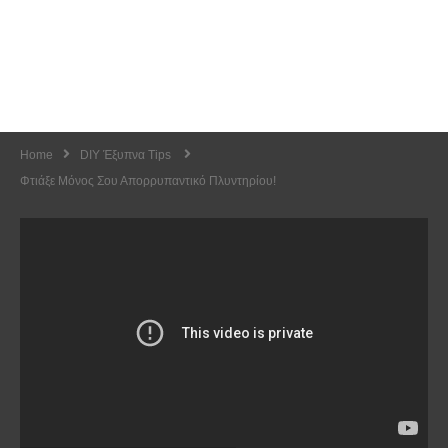
Home
DIY Έξυπνα Tips
Φτιάξε Μόνος Σου Απορρυπαντικό Πλυντηρίου!