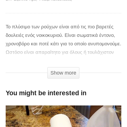
Το πλύσιμο των ρούχων είναι από τις πιο βαρετές
δουλειές ενός νοικοκυριού. Είναι σωματικά έντονο,
χρονοβόρο και ποτέ κάτι για το οποίο ανυπομονούμε.
Ωστόσο είναι απαραίτητο για όλους ή τουλάχιστον
για όσους φοράνε ρούχα, δηλαδή τους
περισσότερους από εμάς.
Show more
Υπάρχουν κάποιες συμβουλές για να διευκολυνθείτε
You might be interested in
με το πλύσιμο των ρούχων. Λύνουν κάποια πολύ
σοβαρά προβλήματα που όλοι μας αντιμετωπίζουμε
στη μάχη μας με τα βρώμικα ρούχα και είναι πολύ
χρήσιμες.