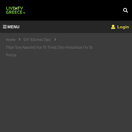
MENU
Login
Home
DIY Έξυπνα Tips
Πήρε Ένα Αφρολέξ Και Το Τύλιξε Στην Απλώστρα Για Τα
Ρούχα.