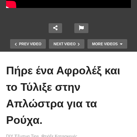
PREV VIDEO
NEXT VIDEO
MORE VIDEOS
Πήρε ένα Αφρολέξ και
το Τύλιξε στην
Απλώστρα για τα
Εδώ θα δείτε πως να
ψηφιοποιήσετε τα παλιά αρνητικά
Ρούχα.
φωτογραφιών
DIY Έξυπνα Tips
Φτιάξε Κατασκευές