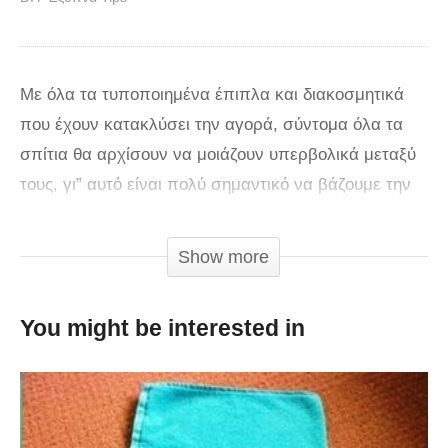
Με όλα τα τυποποιημένα έπιπλα και διακοσμητικά
που έχουν κατακλύσει την αγορά, σύντομα όλα τα
σπίτια θα αρχίσουν να μοιάζουν υπερβολικά μεταξύ
τους, γι” αυτό είναι πολύ σημαντικό να βάζουμε την
προσωπική πινελιά στον χώρο μας.
Show more
Το μόνο που χρειάζεται είναι λίγη φαντασία και
χρόνος, ενώ όπως σας έχουμε δείξει στην κατηγορία
You might be interested in
DIY τις περισσότερες φορές μπορείτε απλά να
επαναχρησιμοποιήσετε παλιά σας αντικείμενα,
μειώνοντας έτσι και το κόστος!