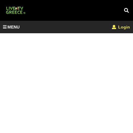
MENU
Login