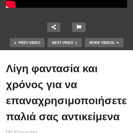
PREV VIDEO
NEXT VIDEO
MORE VIDEOS
Λίγη φαντασία και
χρόνος για να
επαναχρησιμοποιήσετε
Ένα κόλπο για να στερεώσεις τα
παλιά σας αντικείμενα
λουλούδια στο βάζο.
DIY Έξυπνα Tips