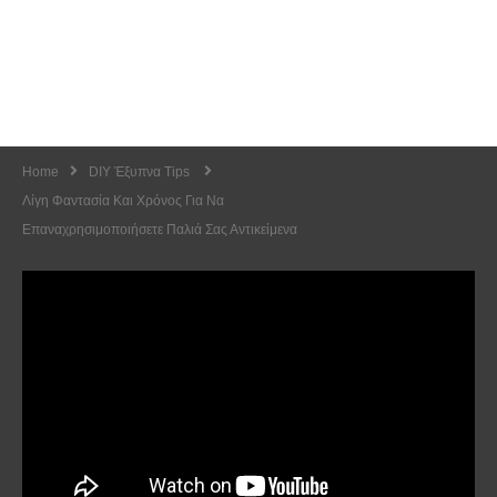
Home
DIY Έξυπνα Tips
Λίγη Φαντασία Και Χρόνος Για Να
Επαναχρησιμοποιήσετε Παλιά Σας Αντικείμενα