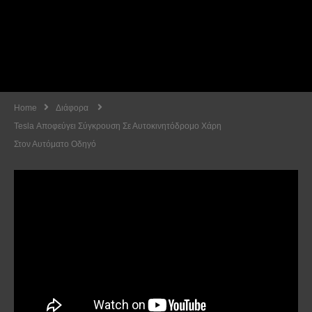
Home
Διάφορα
Tesla Αποφεύγει Σύγκρουση Σε Αυτοκινητόδρομο Χάρη
Στον Αυτόματο Οδηγό