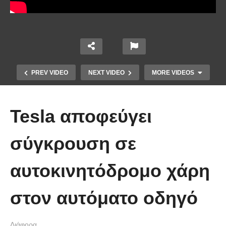
PREV VIDEO
NEXT VIDEO
MORE VIDEOS
Tesla αποφεύγει
σύγκρουση σε
αυτοκινητόδρομο χάρη
Χειριστής κλαρκ έχει μια απίστευτα
στον αυτόματο οδηγό
άτυχη μέρα στη δουλειά
Διάφορα