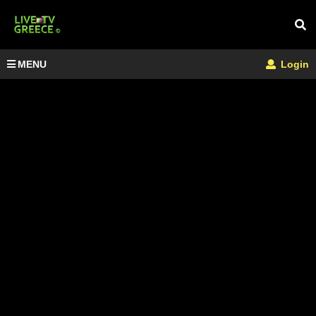
MENU
Login