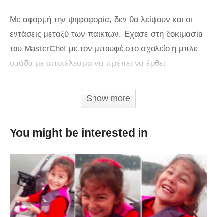
Με αφορμή την ψηφοφορία, δεν θα λείψουν και οι
εντάσεις μεταξύ των παικτών. Έχασε στη δοκιμασία
του MasterChef με τον μπουφέ στο σχολείο η μπλε
ομάδα με αποτέλεσμα να πρέπει να έρθει
αντιμέτωπη με μία δύσκολη ψηφοφορία. Στο αποψινό
επεισόδιο οι παίκτες καλούνται να ψηφίσουν τους πιο
Show more
αδύναμους κρίκους προς αποχώρηση. Με αφορμή
την ψηφοφορία, δεν θα λείψουν και οι εντάσεις
You might be interested in
μεταξύ των παικτών. Στο τρέιλερ του αποψινού
επεισοδίου η Νικόλ Γασπαράτου φαίνεται να έρχεται
σε ρήξη με τον αρχηγό της ομάδας σε αυτήν την
δοκιμασία, τον Χρήστο Γλωσσίδη. Σε ποιους θα
ρίξουν τις ευθύνες για την ήττα της ομάδας τους και
με ποια κριτήρια θα ψηφίσουν; Δείτε το τρέιλερ του