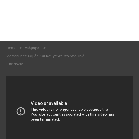
Home
Διάφορα
MasterChef: Χαμός Και Καυγάδες Στο Αποψινό
Επεισόδιο!