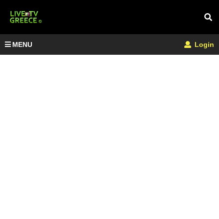
MENU
Login