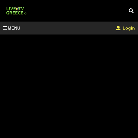
MENU
Login