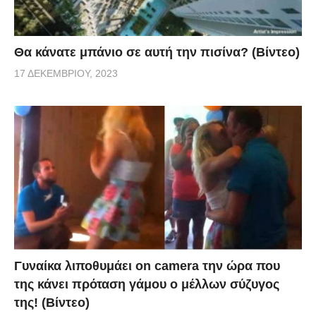
Θα κάνατε μπάνιο σε αυτή την πισίνα? (Βίντεο)
17 ΔΕΚΕΜΒΡΊΟΥ, 2023
Γυναίκα λιποθυμάει on camera την ώρα που
της κάνει πρόταση γάμου ο μέλλων σύζυγος
της! (Βίντεο)