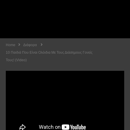
Home
Διάφορα
10 Παιδιά Που Είναι Ολόιδια Με Τους Διάσημους Γονείς
Τους! (Video)