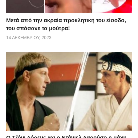
Μετά από την ακραία προκλητική του είσοδο,
του σπάσανε τα μούτρα!
14 ΔΕΚΕΜΒΡΊΟΥ, 2023
Ο Τζόνι Λόρενς και ο Ντάνιελ Λαρούσο η μάχη