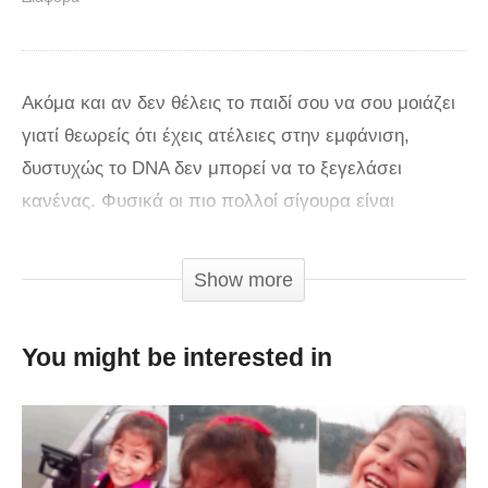
Ακόμα και αν δεν θέλεις το παιδί σου να σου μοιάζει
γιατί θεωρείς ότι έχεις ατέλειες στην εμφάνιση,
δυστυχώς το DNA δεν μπορεί να το ξεγελάσει
κανένας. Φυσικά οι πιο πολλοί σίγουρα είναι
υπερήφανοι και ικανοποιημένοι όταν το παιδάκι τους
έχουν κοινά χαρακτηριστικά με τους ίδιους και
Show more
φυσικά αυτό ισχύσει και για τους διάσημους γονείς.
Αν βέβαια είναι η όμορφη Μπιγιονσέ και η κόρη σου
You might be interested in
μοιάζει πολύ με τον πατέρα της και όχι με σένα
μπορεί και να αλλάζουν λίγο τα πράγματα. Φυσικά
αστειευόμαστε γιατί τα παιδιά δεν τα αγαπάμε για
την εμφάνισή τους. Στο βίντεο θα δείτε 10 παιδιά που