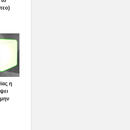
 το
τεο)
ίας η
ψει
 μην