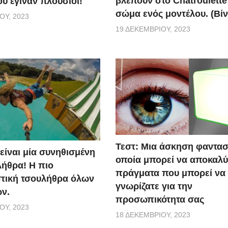
βλέπουν στο Chatroulette
υ έγιναν πλούσιοι!
σώμα ενός μοντέλου. (Βίν
ΟΥ, 2023
19 ΔΕΚΕΜΒΡΊΟΥ, 2023
Τεστ: Μια άσκηση φαντασ
 είναι μία συνηθισμένη
οποία μπορεί να αποκαλύ
ήθρα! Η πιο
πράγματα που μπορεί να
τική τσουλήθρα όλων
γνωρίζατε για την
ν.
προσωπικότητα σας
ΟΥ, 2023
18 ΔΕΚΕΜΒΡΊΟΥ, 2023