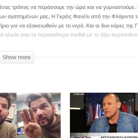
ένας τρόπος να περάσουμε την ώρα και να γυμναστούμε. Ε
 των αγαπημένων μας. Η Γκρέις Φανέλι από την Φλόριντα
ιο για να εξοικειωθούν με το νερό. Και οι δυο κόρες της Γ
α ηλικία που τα περισσότερα παιδιά με το ζόρι περπατάνε
ρη 1 έτους. Και οι δυο μοιάζουν με πραγματικές νεράιδες ό
Show more
άτου για τα μωρά και τα παιδιά κάτω των 5 ετών. Τα παιδι
ων 6 μηνών. Σας παρακαλώ, μάθετε στα παιδιά σας να κο
ιαστεί. Για όσους με ρωτήσατε η κόρη μου ήταν 12 μηνών
ιτσιών που τα επέβλεπε όταν κολυμπούσαν.