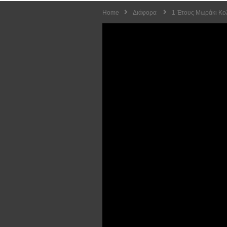
Home
Διάφορα
1 Έτους Μωράκι Κολ