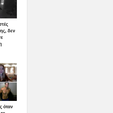
στές
ης, δεν
σε
η
ς όταν