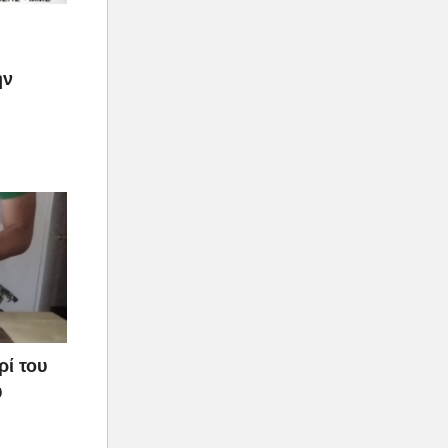
ην
ρί του
υ