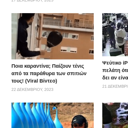
27 ΔΕΚΕΜΒΡΊΟΥ, 2023
Ψεύτικο i
Ποια καραντίνα; Παίζουν τένις
πελάτη ότα
από τα παράθυρα των σπιτιών
δει αν είν
τους! (Viral Βίντεο)
21 ΔΕΚΕΜΒΡΊ
22 ΔΕΚΕΜΒΡΊΟΥ, 2023