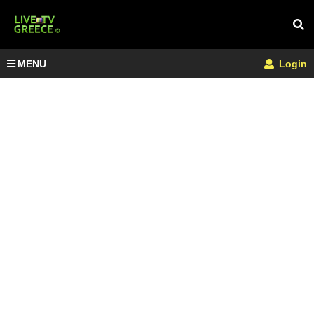
MENU
Login