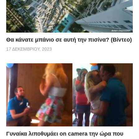
Θα κάνατε μπάνιο σε αυτή την πισίνα? (Βίντεο)
17 ΔΕΚΕΜΒΡΊΟΥ, 2023
Γυναίκα λιποθυμάει on camera την ώρα που