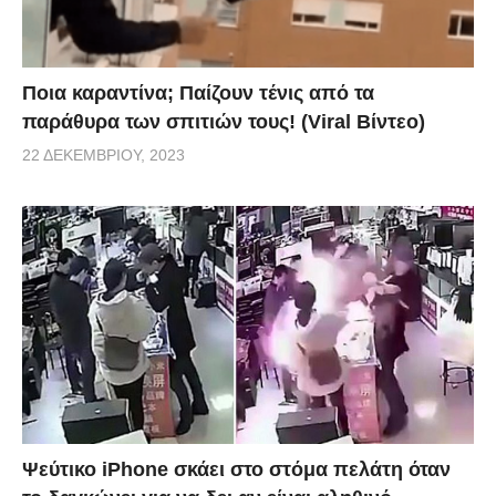
τηγανητής πατάτας και της σαλάτας ως προς την
διατροφική τους αξία.
Ποια καραντίνα; Παίζουν τένις από τα
ellinikahoaxes
παράθυρα των σπιτιών τους! (Viral Βίντεο)
22 ΔΕΚΕΜΒΡΊΟΥ, 2023
Ψεύτικο iPhone σκάει στο στόμα πελάτη όταν