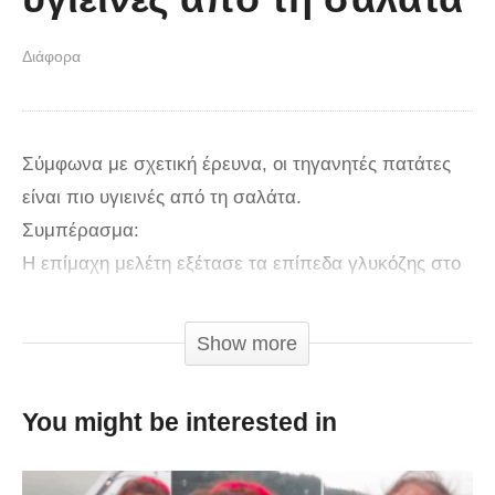
Διάφορα
Σύμφωνα με σχετική έρευνα, οι τηγανητές πατάτες
είναι πιο υγιεινές από τη σαλάτα.
Συμπέρασμα:
Η επίμαχη μελέτη εξέτασε τα επίπεδα γλυκόζης στο
αίμα των συμμετεχόντων για να σχεδιαστούν
εξατομικευμένα προγράμματα διατροφής. Ενώ στη
Show more
μελέτη αναφέρεται ότι τροφές όπως το ρύζι και οι
πατάτες δίνουν διαφορετικά επίπεδα γλυκόζης στο
You might be interested in
αίμα, δε γίνεται πουθενά αναφορά σε συγκριτική
ανάλυση της τηγανητής πατάτας και της σαλάτας ως