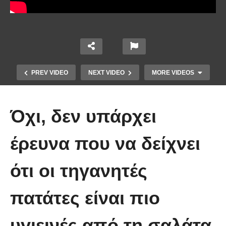
PREV VIDEO
NEXT VIDEO
MORE VIDEOS
Όχι, δεν υπάρχει
έρευνα που να δείχνει
ότι οι τηγανητές
Χειριστής κλαρκ έχει μια απίστευτα
πατάτες είναι πιο
άτυχη μέρα στη δουλειά
υγιεινές από τη σαλάτα