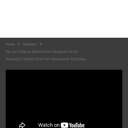
Home
Διάφορα
Όχι, Δεν Υπάρχει Έρευνα Που Να Δείχνει Ότι Οι
Τηγανητές Πατάτες Είναι Πιο Υγιεινές Από Τη Σαλάτα