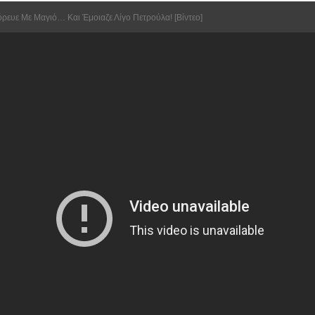
ρευε Με Μαγιό… Και Έμοιαζε Λίγο Πετρούλα! [Βίντεο]