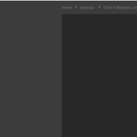
Home
Διάφορα
Όταν Η Μενεγάκη Χό