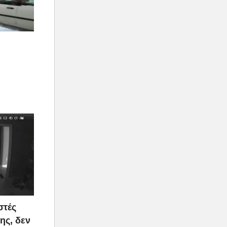
στές
ης, δεν