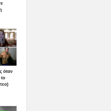
σε
η
ς όταν
 το
τεο)