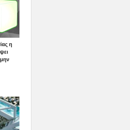
ίας η
ψει
 μην