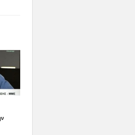
α βιβλίο.
ην