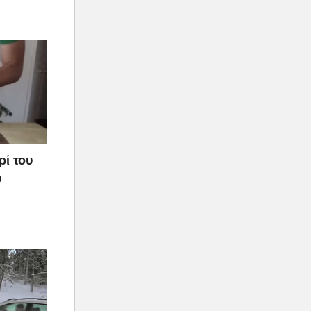
ρί του
υ