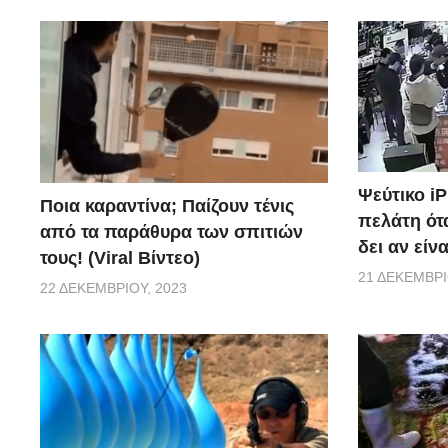
Ψεύτικο i
Ποια καραντίνα; Παίζουν τένις
πελάτη ότα
από τα παράθυρα των σπιτιών
δει αν είν
τους! (Viral Βίντεο)
21 ΔΕΚΕΜΒΡΊ
22 ΔΕΚΕΜΒΡΊΟΥ, 2023