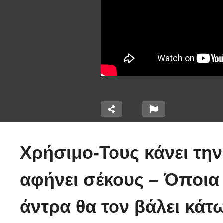
Ο
χ
Χρήσιμο-Τους κάνει την
τα 320
έ
την
Χειριστής κλαρκ έχει
α
αφήνει σέκους – Όποια 
ε μια
μια απίστευτα άτυχη
μ
μέρα στη δουλειά
(
άντρα θα τον βάλει κάτω