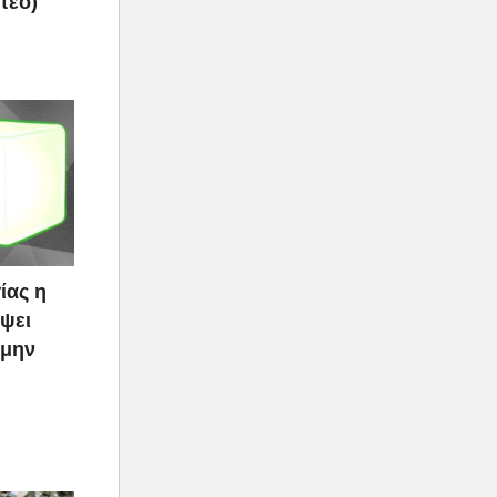
τεο)
ίας η
ψει
 μην