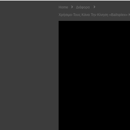
Home
Διάφορα
Χρήσιμο-Τους Κάνει Την Κίνηση «Ballsplex» Κ