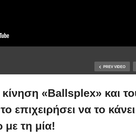
PREV VIDEO
 πρώτος τους
ορός μετά το γάμο,
MasterChef: Ο
 κίνηση «Ballsplex» και το
μεινε σε όλους
πρόσφυγας που
ξέχαστος, όπως θα
έκανε τον Πάνο
το επιχειρήσει να το κάνει
είνει και σ’ εσάς
Ιωαννίδη να
video)
συγκινηθεί
 με τη μία!