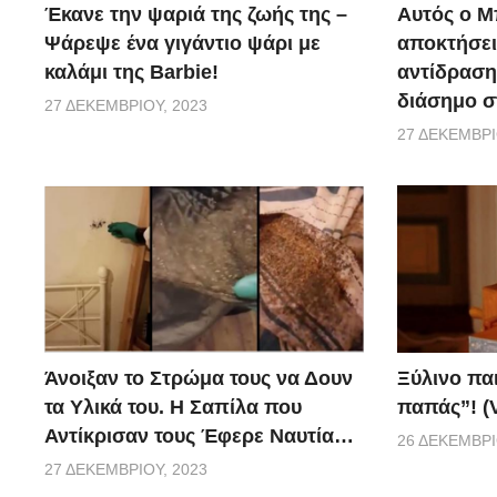
Έκανε την ψαριά της ζωής της –
Αυτός ο Μ
Ψάρεψε ένα γιγάντιο ψάρι με
αποκτήσει
καλάμι της Barbie!
αντίδραση 
διάσημο σ
27 ΔΕΚΕΜΒΡΊΟΥ, 2023
27 ΔΕΚΕΜΒΡΊ
Ξύλινο πα
Άνοιξαν το Στρώμα τους να Δουν
παπάς”! (
τα Υλικά του. Η Σαπίλα που
Αντίκρισαν τους Έφερε Ναυτία…
26 ΔΕΚΕΜΒΡΊ
27 ΔΕΚΕΜΒΡΊΟΥ, 2023