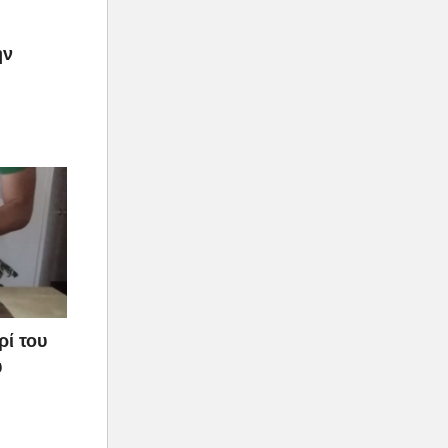
ην
ρί του
υ