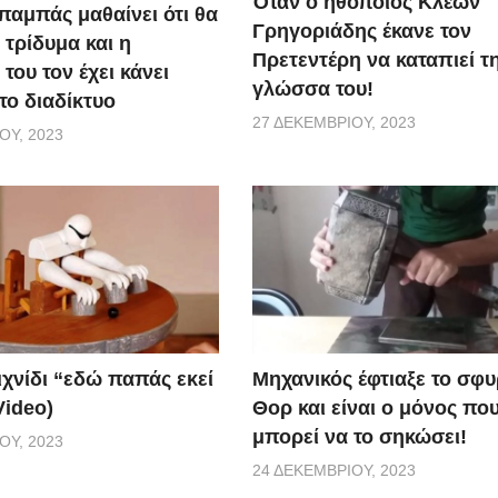
Όταν ο ηθοποιός Κλέων
παμπάς μαθαίνει ότι θα
Γρηγοριάδης έκανε τον
 τρίδυμα και η
Πρετεντέρη να καταπιεί τ
του τον έχει κάνει
γλώσσα του!
το διαδίκτυο
27 ΔΕΚΕΜΒΡΊΟΥ, 2023
ΟΥ, 2023
ιχνίδι “εδώ παπάς εκεί
Μηχανικός έφτιαξε το σφυ
Video)
Θορ και είναι ο μόνος πο
μπορεί να το σηκώσει!
ΟΥ, 2023
24 ΔΕΚΕΜΒΡΊΟΥ, 2023