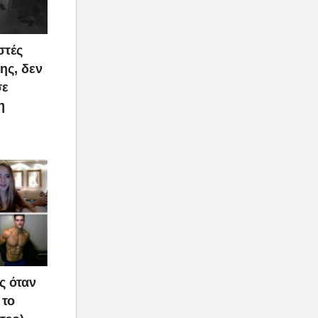
στές
ης, δεν
σε
η
ς όταν
 το