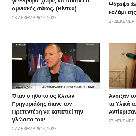
γεννήθηκε χωρίς να σπάσει ο
Ψάρεψε έν
αμνιακός σάκος. (Βίντεο)
καλάμι της
28 ΔΕΚΕΜΒΡΊΟΥ, 2023
27 ΔΕΚΕΜΒΡΊ
Όταν ο ηθοποιός Κλέων
Άνοιξαν τ
Γρηγοριάδης έκανε τον
τα Υλικά τ
Πρετεντέρη να καταπιεί την
Αντίκρισα
γλώσσα του!
27 ΔΕΚΕΜΒΡΊ
27 ΔΕΚΕΜΒΡΊΟΥ, 2023