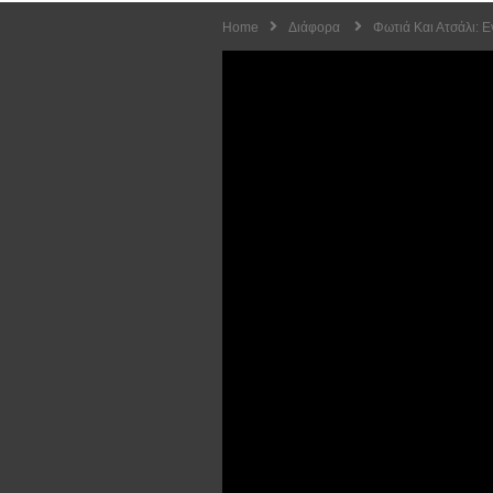
Home
Διάφορα
Φωτιά Και Ατσάλι: 