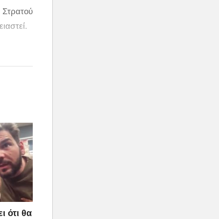
υ Στρατού
ιαστεί.
ι ότι θα