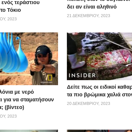
 ενός τεράστιου
δει αν είναι αληθινό
το Τόκιο
21 ΔΕΚΕΜΒΡΊΟΥ, 2023
ΟΥ, 2023
Δείτε πως οι ειδικοί καθα
όνια με νερό
τα πιο βρώμικα χαλιά στ
αι για να σταματήσουν
20 ΔΕΚΕΜΒΡΊΟΥ, 2023
; (βίντεο)
ΟΥ, 2023