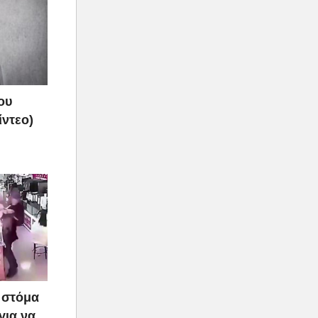
ου
ίντεο)
ο στόμα
για να