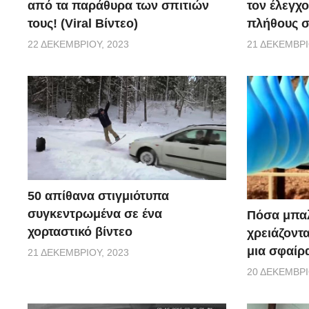
από τα παράθυρα των σπιτιών
τον έλεγχο
τους! (Viral Βίντεο)
πλήθους σ
22 ΔΕΚΕΜΒΡΊΟΥ, 2023
21 ΔΕΚΕΜΒΡΊ
50 απίθανα στιγμιότυπα
συγκεντρωμένα σε ένα
Πόσα μπαλ
χορταστικό βίντεο
χρειάζοντ
μια σφαίρα
21 ΔΕΚΕΜΒΡΊΟΥ, 2023
20 ΔΕΚΕΜΒΡΊ