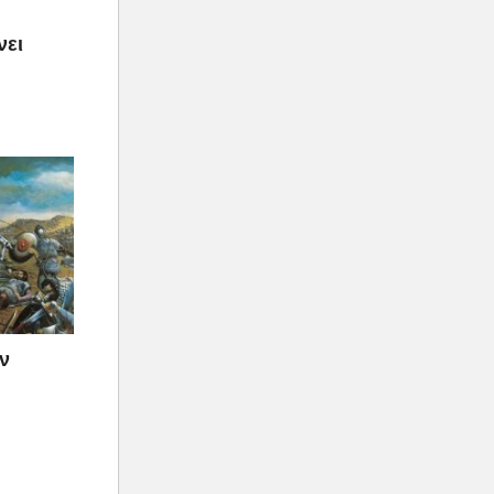
νει
ν