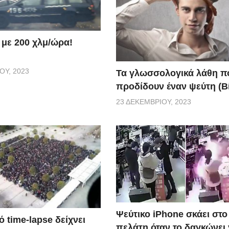
 με 200 χλμ/ώρα!
ΟΥ, 2023
Τα γλωσσολογικά λάθη π
προδίδουν έναν ψεύτη (Β
23 ΔΕΚΕΜΒΡΊΟΥ, 2023
Ψεύτικο iPhone σκάει στ
 time-lapse δείχνει
πελάτη όταν το δαγκώνει 