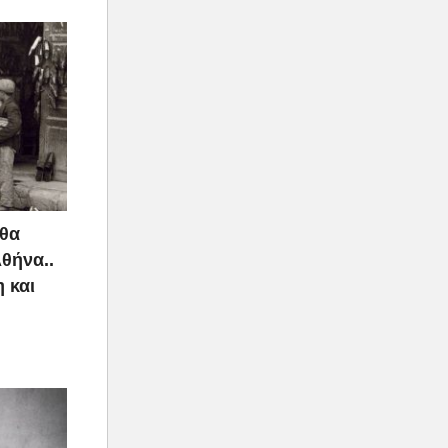
 θα
Αθήνα..
 και