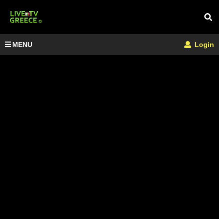
MENU
Login