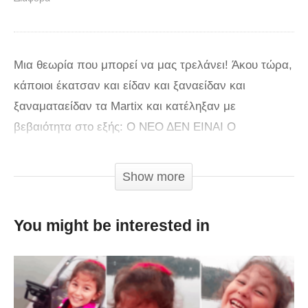
Μια θεωρία που μπορεί να μας τρελάνει! Άκου τώρα,
κάποιοι έκατσαν και είδαν και ξαναείδαν και
ξαναματαείδαν τα Martix και κατέληξαν με
βεβαιότητα στο εξής: Ο ΝΕΟ ΔΕΝ ΕΙΝΑΙ Ο
ΕΚΛΕΚΤΟΣ! Ο ΕΚΛΕΚΤΟΣ ΕΙΝΑΙ Ο AGENT
SMITH! Ανατρέπεται όλη η κοσμοθεωρία μας. Δείτε
Show more
το video και θα καταλάβετε..
You might be interested in
via