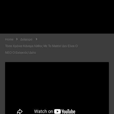
Home
Διάφορα
Τόσα Χρόνια Κάναμε Λάθος Με Το Matrix! Δεν Είναι Ο
ΝΕΟ Ο Εκλεκτός! Δείτε