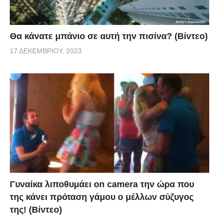
Θα κάνατε μπάνιο σε αυτή την πισίνα? (Βίντεο)
17 ΔΕΚΕΜΒΡΊΟΥ, 2023
Γυναίκα λιποθυμάει on camera την ώρα που
της κάνει πρόταση γάμου ο μέλλων σύζυγος
της! (Βίντεο)