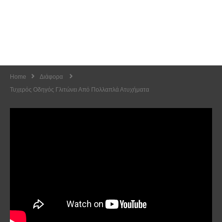
Home
Διάφορα
Τυχερός Οδηγός Γλιτώνει Από Πολλαπλά Ατυχήματα