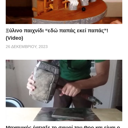
Ξύλινο παιχνίδι “εδώ παπάς εκεί παπάς”!
(Video)
26 ΔΕΚΕΜΒΡΊΟΥ, 2023
Μηχανικός έφτιαξε το σφυρί του Θορ και είναι ο