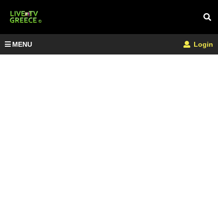
MENU
Login