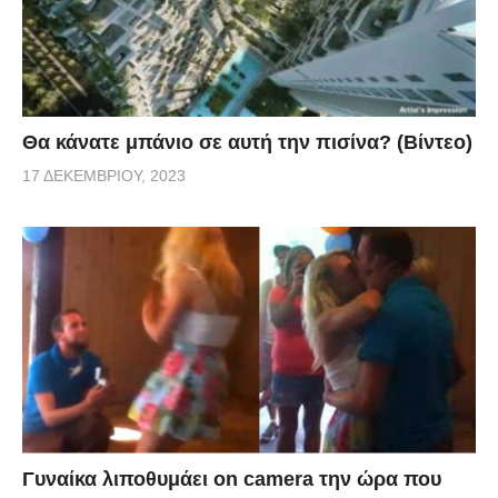
Θα κάνατε μπάνιο σε αυτή την πισίνα? (Βίντεο)
17 ΔΕΚΕΜΒΡΊΟΥ, 2023
Γυναίκα λιποθυμάει on camera την ώρα που