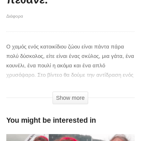
Διάφορα
Ο χαμός ενός κατοικίδιου ζώου είναι πάντα πάρα
πολύ δύσκολος, είτε είναι ένας σκύλος, μια γάτα, ένα
κουνέλι, ένα πουλί η ακόμα και ένα απλό
χρυσόψαρο. Στο βίντεο θα δούμε την αντίδραση ενός
νεαρού αγοριού που έχασε το αγαπημένο του
χρυσόψαρο. Το μικρό αγόρι έβαλε το χρυσόψαρο του
Show more
μέσα στην λεκάνη της τουαλέτας και πάτησε το
καζανάκι….. όταν συνειδητοποίησε ότι το έχασε για
You might be interested in
πάντα ξέσπασε σε κλάματα. Όπως λέει η παράδοση
στην εξωτερικό πετούν τα χρυσόψαρα στην τουαλέτα