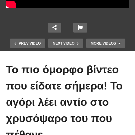
PREV VIDEO
NEXT VIDEO
MORE VIDEOS
Το πιο όμορφο βίντεο
που είδατε σήμερα! Το
αγόρι λέει αντίο στο
Χειριστής κλαρκ έχει μια απίστευτα
χρυσόψαρο του που
άτυχη μέρα στη δουλειά
πέθανε.