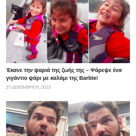
για να βρεθούν και πάλι πίσω στο ωκεανό. Είναι
απλά μια παράδοση και όχι κάτι κακό όπως πολλοί
έσπευσαν να κατηγορήσουν το παιδάκι. Αν έχετε δει
την ταινία Nemo το ίδιο συμβαίνει και εκεί τα
ψαράκια πέσαν μέσα στην τουαλέτα για να βγουν
στο ωκεανό!
Έκανε την ψαριά της ζωής της – Ψάρεψε ένα
γιγάντιο ψάρι με καλάμι της Barbie!
27 ΔΕΚΕΜΒΡΊΟΥ, 2023