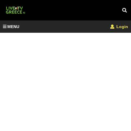
MENU
Login