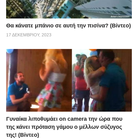
Θα κάνατε μπάνιο σε αυτή την πισίνα? (Βίντεο)
17 ΔΕΚΕΜΒΡΊΟΥ, 2023
Γυναίκα λιποθυμάει on camera την ώρα που
της κάνει πρόταση γάμου ο μέλλων σύζυγος
της! (Βίντεο)