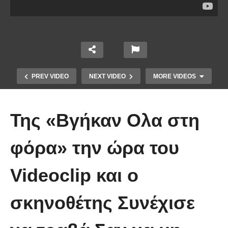
PREV VIDEO
NEXT VIDEO
MORE VIDEOS
Της «Bγήκαν Ολα στη
φόρα» την ώρα του
Videoclip και ο
Χειριστής κλαρκ έχει μια απίστευτα
σκηνοθέτης Συνέχισε
άτυχη μέρα στη δουλειά