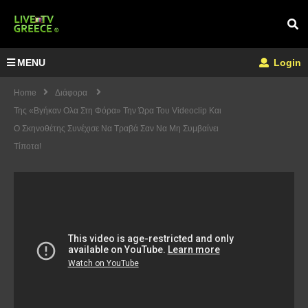
MENU
Login
Home
Διάφορα
Της «Bγήκαν Ολα Στη Φόρα» Την Ώρα Του Videoclip Και
Ο Σκηνοθέτης Συνέχισε Να Τραβά Σαν Να Μη Συμβαίνει
Τίποτα!