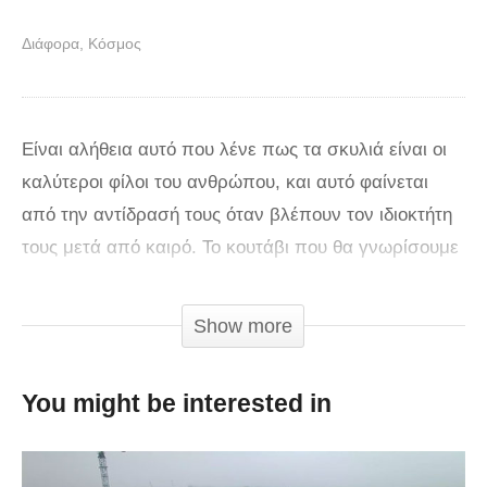
Διάφορα
Κόσμος
Είναι αλήθεια αυτό που λένε πως τα σκυλιά είναι οι
καλύτεροι φίλοι του ανθρώπου, και αυτό φαίνεται
από την αντίδρασή τους όταν βλέπουν τον ιδιοκτήτη
τους μετά από καιρό. Το κουτάβι που θα γνωρίσουμε
στο παρακάτω βίντεο έχει να δει την ιδιοκτήτρια του
για βδομάδες, έτσι δεν μπόρεσε να συγκρατήσει τον
Show more
ενθουσιασμό του όταν την είδε ξανά! Το σκυλάκι
περιμένει στο αεροδρόμιο μαζί με το μπαμπά του,
You might be interested in
και κουνάει την ουρά του εκ των προτέρων, αλλά
κανείς δεν μπορούσε να φανταστεί τη χαρά που θα
έκανε όταν η μαμά του θα έβγαινε από το