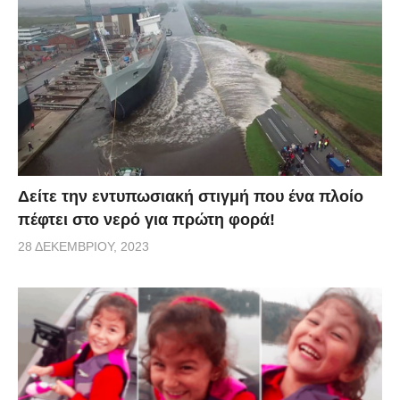
αεροπλάνο. Μόλις αντιλαμβάνεται την παρουσία της
τρέχει προς το μέρος της και δεν σταματάει τις χαρές
και τα φιλιά. Η γυναίκα προσπαθεί να το κρατήσει
στην αγκαλιά της αλλά αυτός από τον ενθουσιασμό
του μετά βίας στέκεται. Απολαύστε την υπέροχη αυτή
στιγμή και παρακαλούμε κοινοποιήστε την στους
φίλους σας!
Δείτε την εντυπωσιακή στιγμή που ένα πλοίο
πέφτει στο νερό για πρώτη φορά!
28 ΔΕΚΕΜΒΡΊΟΥ, 2023