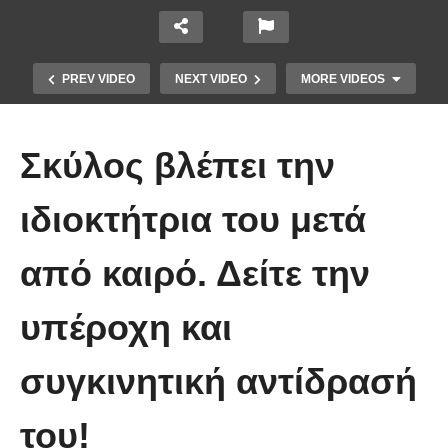
PREV VIDEO
NEXT VIDEO
MORE VIDEOS
Σκύλος βλέπει την
ιδιοκτήτρια του μετά
από καιρό. Δείτε την
Πιάνοντας τα 320 χλμ/ώρα στην
υπέροχη και
Autobahn με μια Ferrari FF
συγκινητική αντίδρασή
του!