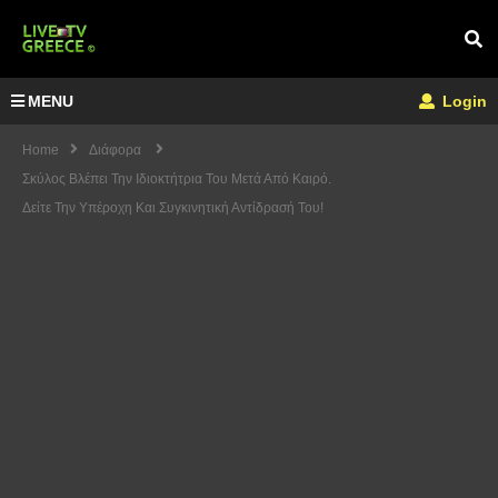
MENU
Login
Home
Διάφορα
Σκύλος Βλέπει Την Ιδιοκτήτρια Του Μετά Από Καιρό.
Δείτε Την Υπέροχη Και Συγκινητική Αντίδρασή Του!