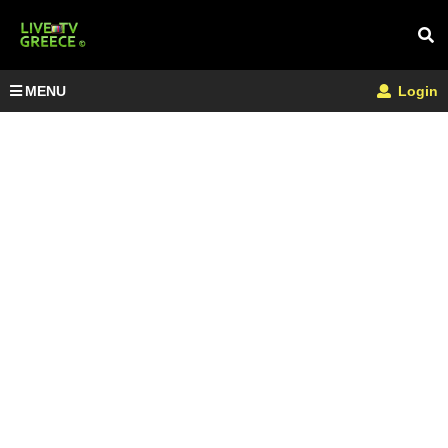
MENU
Login