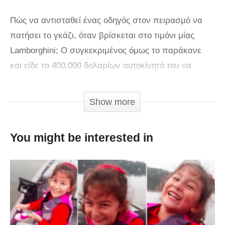
Πώς να αντισταθεί ένας οδηγός στον πειρασμό να
πατήσει το γκάζι, όταν βρίσκεται στο τιμόνι μίας
Lamborghini; Ο συγκεκριμένος όμως το παράκανε
και είδε το 400.000 δολαρίων αυτοκίνητό του να
τυλίγεται στις φλόγες. Αφού πρώτα έκανε κόντρες
στο Ντουμπάι με έναν φίλο του, που οδηγούσε
Show more
Ferrari, κάποια στιγμή αναγκάστηκαν να
σταματήσουν στο φανάρι. Εκεί ο οδηγός της
You might be interested in
Lamborghini άρχισε να μαρσάρει, πειράζοντας
ενδεχομένως τον φίλο του που ακριβώς μπροστά του
έβγαζε selfies από τη Ferrari του. Αυτό που δεν ήξερε
όμως ήταν πως με την ενέργειά του θα άρχισαν να
βγαίνουν φλόγες από το πίσω μέρος του
αυτοκινήτου, το οποίο λίγα λεπτά αργότερα έγινε…