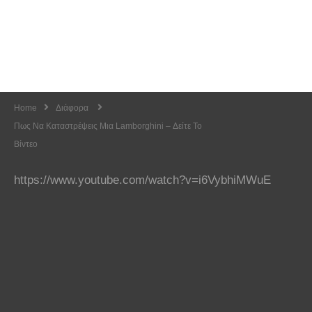
Home
Διάφορα
Πως Να Καταστρέψεις Μια Lamborghini – Δείτε Το
Βίντεο
https://www.youtube.com/watch?v=i6VybhiMWuE