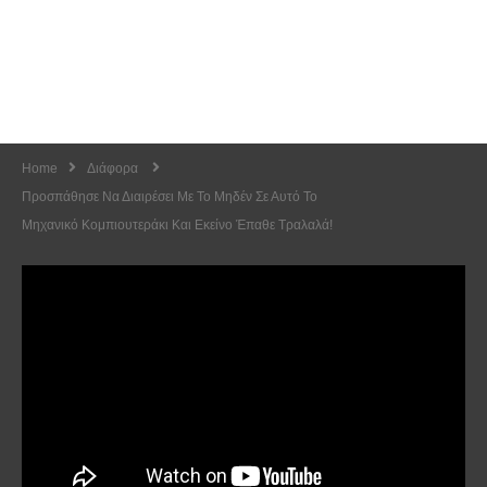
Home
Διάφορα
Προσπάθησε Να Διαιρέσει Με Το Μηδέν Σε Αυτό Το
Μηχανικό Κομπιουτεράκι Και Εκείνο Έπαθε Τραλαλά!