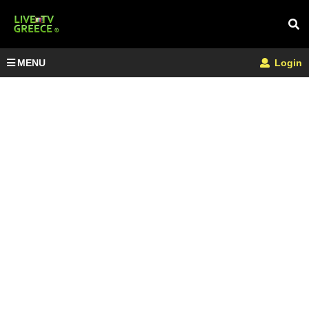
MENU
Login