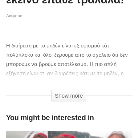
Διάφορα
Η διαίρεση με το μηδέν είναι εξ ορισμού κάτι
πολύπλοκο και όλοι ξέρουμε από το σχολείο ότι δεν
μπορούμε να βρούμε αποτέλεσμα. Η πιο απλή
εξήγηση είναι ότι αν διαιρέσεις κάτι με το μηδέν, η
απάντηση είναι κάτι που τείνει στο άπειρο.
Show more
Αν το δοκιμάσετε όμως σε ένα παλιό μηχανικό
κομπιουτεράκι, τότε αυτό που θα δείτε είναι κάτι που
You might be interested in
μοιάζει με ρομπότ σε κρίση πανικού! Ο άνδρας που
θα δείτε στο βίντεο προσπαθεί να κάνει αυτή τη
διαίρεση σε ένα μηχανικό κομπιουτεράκι που