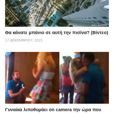
Θα κάνατε μπάνιο σε αυτή την πισίνα? (Βίντεο)
17 ΔΕΚΕΜΒΡΊΟΥ, 2023
Γυναίκα λιποθυμάει on camera την ώρα που