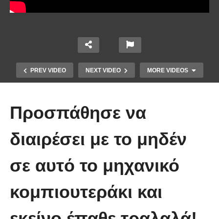
PREV VIDEO
NEXT VIDEO
MORE VIDEOS
Προσπάθησε να
διαιρέσει με το μηδέν
σε αυτό το μηχανικό
Χειριστής κλαρκ έχει μια απίστευτα
κομπιουτεράκι και
άτυχη μέρα στη δουλειά
εκείνο έπαθε τραλαλά!