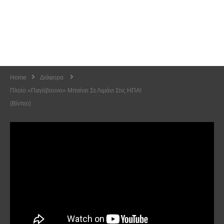
Home
Διάφορα
Πλοίο «παγόβουνο» Μπαίνει Σε Λιμάνι Στις ΗΠΑ!
(Βίντεο)