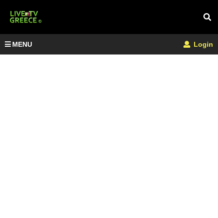
MENU
Login