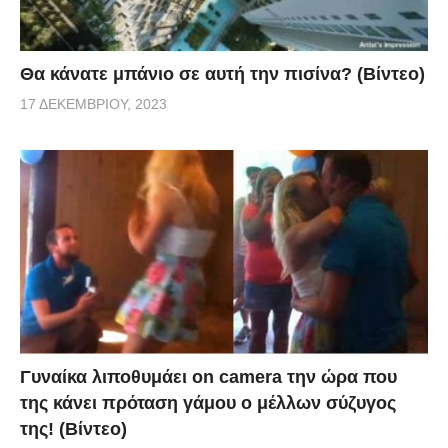
Θα κάνατε μπάνιο σε αυτή την πισίνα? (Βίντεο)
17 ΔΕΚΕΜΒΡΊΟΥ, 2023
Γυναίκα λιποθυμάει on camera την ώρα που
της κάνει πρόταση γάμου ο μέλλων σύζυγος
της! (Βίντεο)