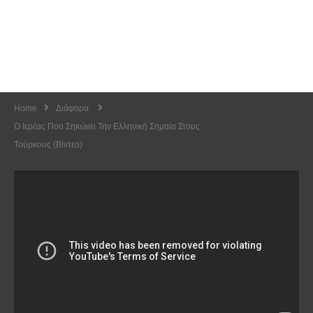
Home
Διάφορα
Ο Ιερέας Που Σηκώνει Την Ελληνική Σημαία Στους
Τούρκους (Βίντεο)