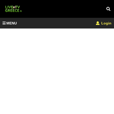
MENU
Login