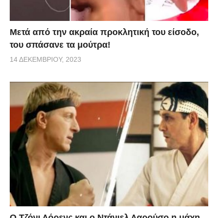
Μετά από την ακραία προκλητική του είσοδο,
του σπάσανε τα μούτρα!
14 ΔΕΚΕΜΒΡΊΟΥ, 2023
Ο Τζόνι Λόρενς και ο Ντάνιελ Λαρούσο η μάχη