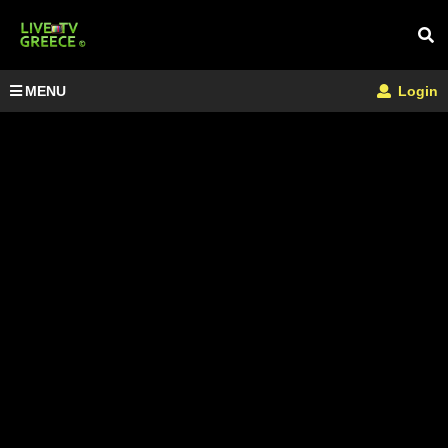
MENU
Login