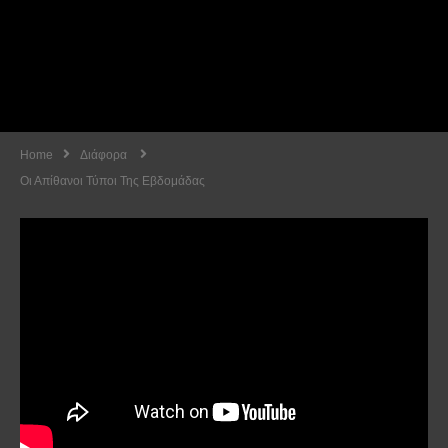
Home
Διάφορα
Οι Απίθανοι Τύποι Της Εβδομάδας