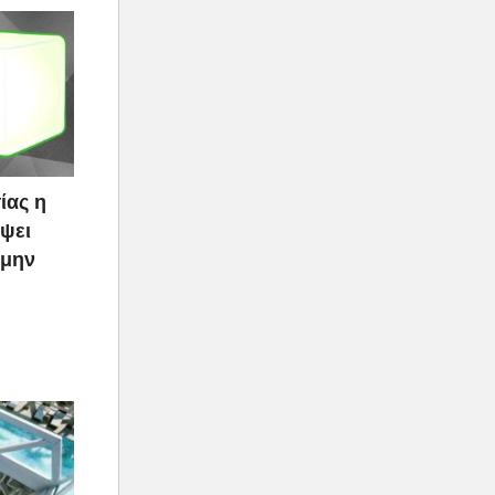
ίας η
ψει
 μην