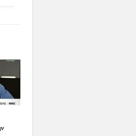
νοντας
ην