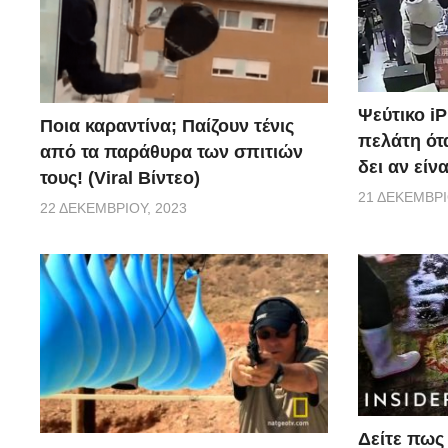
Ψεύτικο i
Ποια καραντίνα; Παίζουν τένις
πελάτη ότα
από τα παράθυρα των σπιτιών
δει αν είν
τους! (Viral Βίντεο)
21 ΔΕΚΕΜΒΡΊ
22 ΔΕΚΕΜΒΡΊΟΥ, 2023
Δείτε πως 