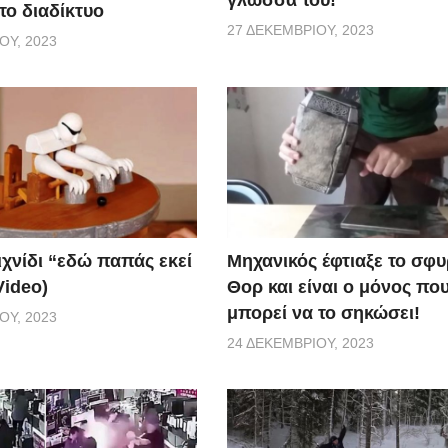
γλώσσα του!
το διαδίκτυο
27 ΔΕΚΕΜΒΡΊΟΥ, 2023
ΟΥ, 2023
ιχνίδι “εδώ παπάς εκεί
Μηχανικός έφτιαξε το σφυ
Video)
Θορ και είναι ο μόνος πο
μπορεί να το σηκώσει!
ΟΥ, 2023
24 ΔΕΚΕΜΒΡΊΟΥ, 2023