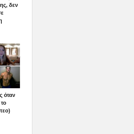
ης, δεν
σε
η
ς όταν
 το
τεο)