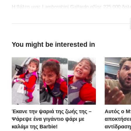
Η βόλτα μιας Lamborghini Gallardo αξίας 225.000 δο
τους θεατές να αναρωτιούνται… τι το θες το supercar
You might be interested in
Έκανε την ψαριά της ζωής της –
Αυτός ο Μ
Ψάρεψε ένα γιγάντιο ψάρι με
αποκτήσει
καλάμι της Barbie!
αντίδραση 