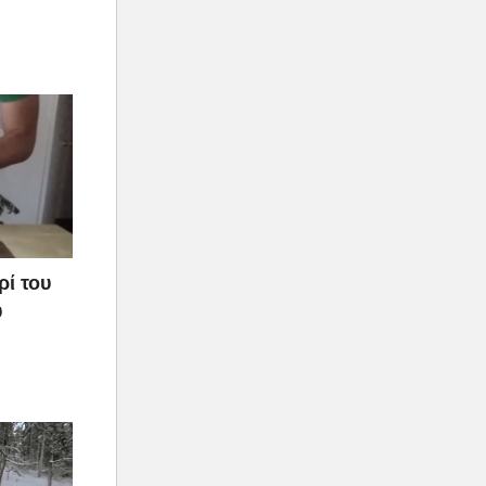
ρί του
υ