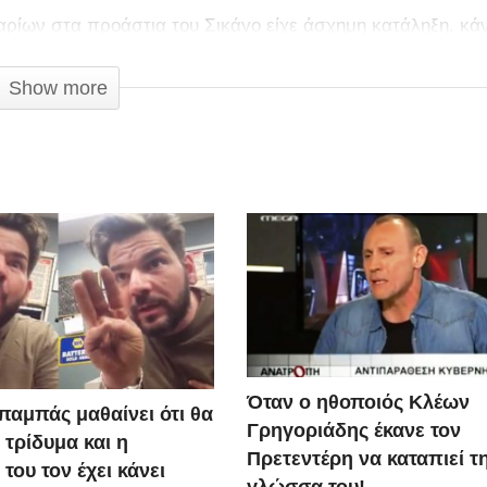
λαρίων στα προάστια του Σικάγο είχε άσχημη κατάληξη, κά
 αν δεν μπορείς να το οδηγήσεις;
Show more
Όταν ο ηθοποιός Κλέων
παμπάς μαθαίνει ότι θα
Γρηγοριάδης έκανε τον
 τρίδυμα και η
Πρετεντέρη να καταπιεί τ
του τον έχει κάνει