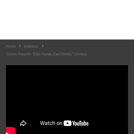
Home
Διάφορα
Ξύλινο Παιχνίδι “εδώ Παπάς Εκεί Παπάς”! (Video)