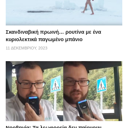
Σκανδιναβική πρωινή… ρουτίνα με ένα
κυριολεκτικά παγωμένο μπάνιο
11 ΔΕΚΕΜΒΡΊΟΥ, 2023
Νορβηγία: Τα λεωφορεία δεν παίρνουν