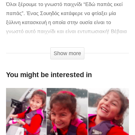
Όλοι ξέρουμε το γνωστό παιχνίδι “Εδώ παπάς εκεί
παπάς”. Ένας Σουηδός κατάφερε να φτίαξει μία
ξύλινη κατασκευή η οποία στην ουσία είναι το
γνωστό αυτό παιχνίδι και είναι εντυπωσιακή! Βέβαια
ενώ τα χέρια φαίνονται απλά να κουνιούνται
αριστερά – δεξιά, η μπίλια όπως θα δείτε αλλάζει
Show more
θέση! Δείτε το βίντεο! Μπορείτε να μαντέψετε πως
λειτουργεί;
You might be interested in