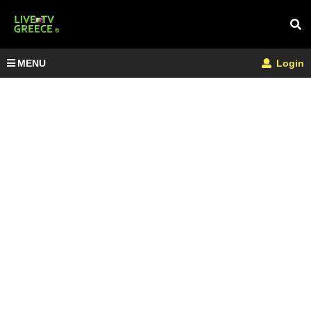
MENU
Login