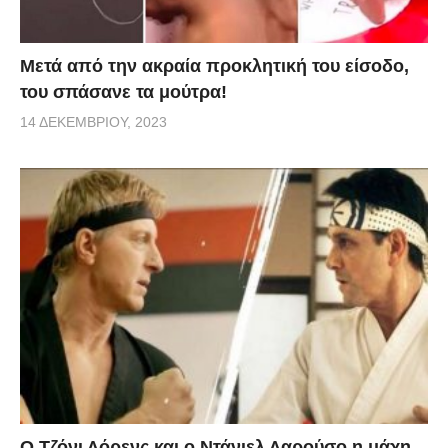
Μετά από την ακραία προκλητική του είσοδο,
του σπάσανε τα μούτρα!
14 ΔΕΚΕΜΒΡΊΟΥ, 2023
Ο Τζόνι Λόρενς και ο Ντάνιελ Λαρούσο η μάχη