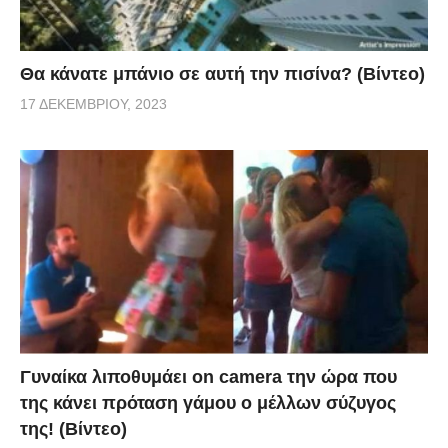
Θα κάνατε μπάνιο σε αυτή την πισίνα? (Βίντεο)
17 ΔΕΚΕΜΒΡΊΟΥ, 2023
Γυναίκα λιποθυμάει on camera την ώρα που
της κάνει πρόταση γάμου ο μέλλων σύζυγος
της! (Βίντεο)