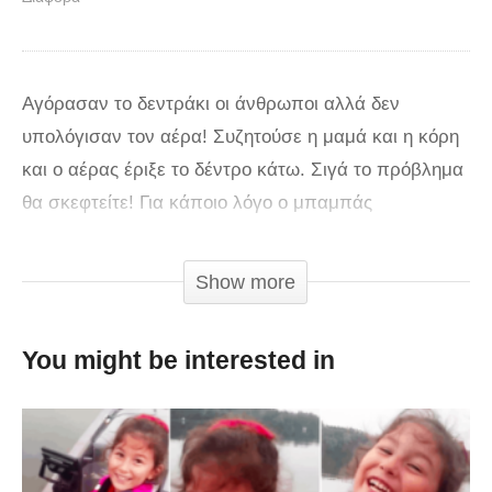
Αγόρασαν το δεντράκι οι άνθρωποι αλλά δεν
υπολόγισαν τον αέρα! Συζητούσε η μαμά και η κόρη
και ο αέρας έριξε το δέντρο κάτω. Σιγά το πρόβλημα
θα σκεφτείτε! Για κάποιο λόγο ο μπαμπάς
σούπερμαν όμως θέλησε να σηκώσει το δέντρο
εκείνος και να σώσει την κατάσταση αλλά δεν
Show more
υπολόγισε ότι έτσι θα έχανε το αυτοκίνητο.
You might be interested in
Τώρα ποιος άλλος θα το έκανε δεν ξέρω, αλλά εμείς
το λυπηθήκαμε το αυτοκινητάκι, γυαλιστερό
γυαλιστερό ρε φίλε πως το αφήνεις εκτεθειμένο;;
Πάλι καλά που το έσωσε, τελευταία στιγμή!