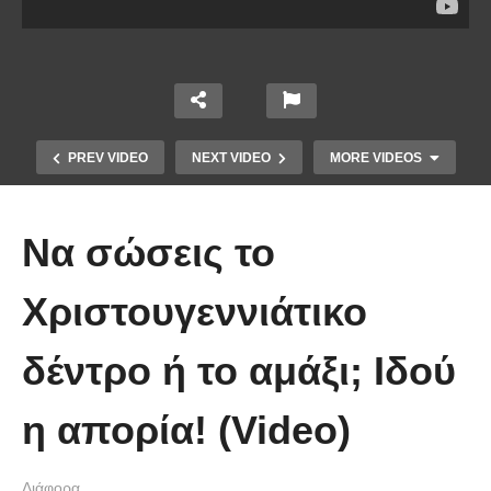
PREV VIDEO
NEXT VIDEO
MORE VIDEOS
Να σώσεις το
Χριστουγεννιάτικο
δέντρο ή το αμάξι; Ιδού
Χειριστής κλαρκ έχει μια απίστευτα
η απορία! (Video)
άτυχη μέρα στη δουλειά
Διάφορα