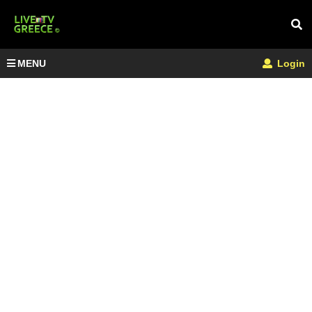
MENU
Login