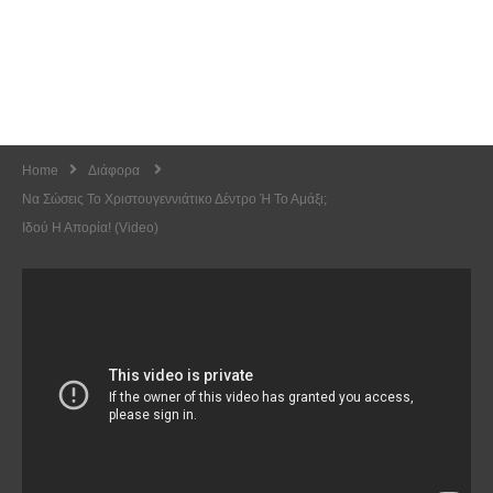
Home
Διάφορα
Να Σώσεις Το Χριστουγεννιάτικο Δέντρο Ή Το Αμάξι;
Ιδού Η Απορία! (Video)