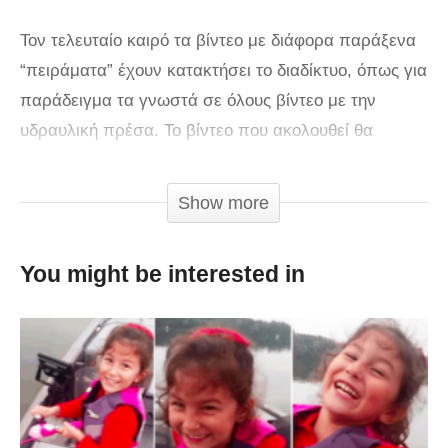
Τον τελευταίο καιρό τα βίντεο με διάφορα παράξενα
“πειράματα” έχουν κατακτήσει το διαδίκτυο, όπως για
παράδειγμα τα γνωστά σε όλους βίντεο με την
υδραυλική πρέσα. Το βίντεο που ακολουθεί θα
μπορούσε να ανήκει σε αυτήν την κατηγορία. Μία
μπάλα του bowling πέφτει από 45 μέτρα πάνω σε
Show more
ένα τσεκούρι. Ποιο από τα δυο αντικείμενα θα
επικρατήσει; Δείτε την απάντηση στο βίντεο του
You might be interested in
πειράματος που ακολουθεί σε αργή κίνηση!
tilestwra.com