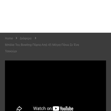
Home
Διάφορα
Μπάλα Του Bowling Πέφτει Από 45 Μέτρα Πάνω Σε Ένα
Τσεκούρι