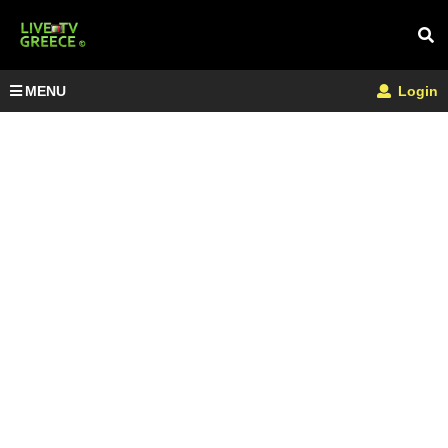
MENU
Login