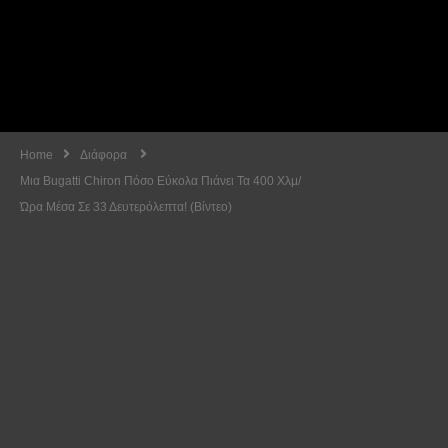
Home
Διάφορα
Μια Bugatti Chiron Πόσο Εύκολα Πιάνει Τα 400 Χλμ/
Ώρα Μέσα Σε 33 Δευτερόλεπτα! (Βίντεο)