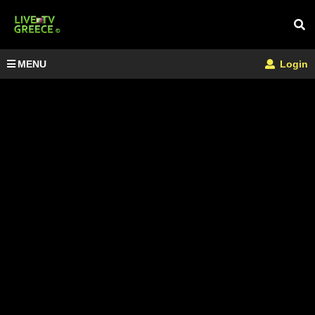
MENU
Login