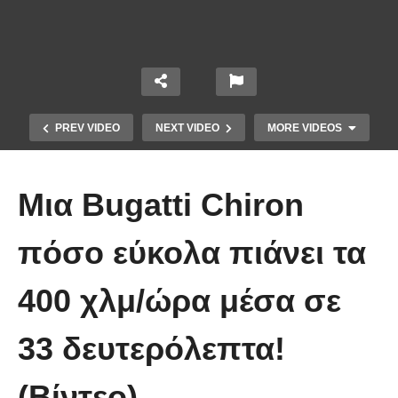
PREV VIDEO
NEXT VIDEO
MORE VIDEOS
Μια Bugatti Chiron
πόσο εύκολα πιάνει τα
400 χλμ/ώρα μέσα σε
Δείτε το τρομακτικό μηχάνημα
που… εξαφανίζει δέντρα σε
33 δευτερόλεπτα!
δευτερόλεπτα! (Βίντεο)
(Βίντεο)