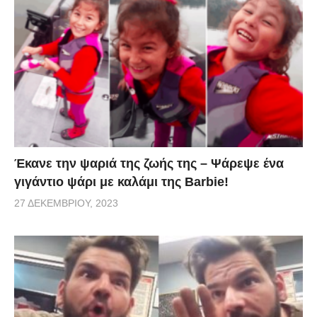
500 αντίτυπα. Όπως και η προκάτοχος Veyron κατά
την εποχή παραγωγής της, η Chiron επί του
παρόντος αποτελεί το μοναδικό αυτοκίνητο της
Bugatti. Αυτή είναι η μαγεία της Bugatti Chiron, αυτή
ήταν και της Veyron. Ο τρόπος που τόσο εύκολα,
τόσο ήσυχα, τόσο άνετα, το hypercar μπορεί να
πιάσει τα 400 χλμ/ώρα, με τον οδηγό της να μην
καταλαβαίνει τίποτα στο εσωτερικό. Ούτε
Έκανε την ψαριά της ζωής της – Ψάρεψε ένα
εκκωφαντικός θόρυβος, ούτε τίποτα. Αγνή,
γιγάντιο ψάρι με καλάμι της Barbie!
αστείρευτη δύναμη 1.500 ίππων, με τον οδηγό να
27 ΔΕΚΕΜΒΡΊΟΥ, 2023
βγαίνει μέσα από την Chiron “ατσαλάκωτος”.