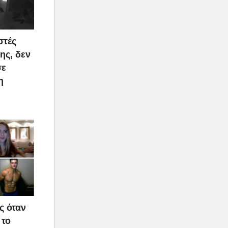
στές
ης, δεν
σε
η
ς όταν
 το