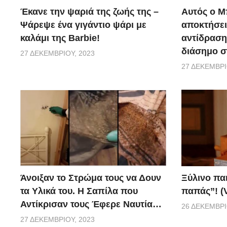
Έκανε την ψαριά της ζωής της –
Αυτός ο Μ
Ψάρεψε ένα γιγάντιο ψάρι με
αποκτήσει
καλάμι της Barbie!
αντίδραση 
διάσημο σ
27 ΔΕΚΕΜΒΡΊΟΥ, 2023
27 ΔΕΚΕΜΒΡΊ
Ξύλινο πα
Άνοιξαν το Στρώμα τους να Δουν
παπάς”! (
τα Υλικά του. Η Σαπίλα που
Αντίκρισαν τους Έφερε Ναυτία…
26 ΔΕΚΕΜΒΡΊ
27 ΔΕΚΕΜΒΡΊΟΥ, 2023