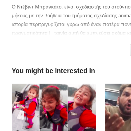
Ο Ντέβιντ Μπρανκάτο, είναι σχεδιαστής του στούντιο
μήκους με την βοήθεια του τμήματος σχεδίασης animat
ιστορία περιτριγυρίζεται γύρω από έναν πατέρα ποντί
πραγματικότητα Η ταινία αυτή θα εμπνεύσει ακόμα κα
τους βοηθήσουν να μετατρέψουν τα όνειρά τους σε π
You might be interested in