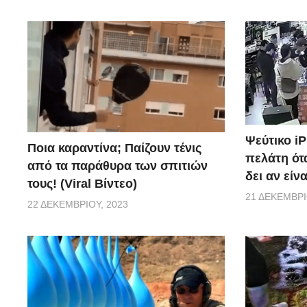
Ψεύτικο i
Ποια καραντίνα; Παίζουν τένις
πελάτη ότα
από τα παράθυρα των σπιτιών
δει αν είν
τους! (Viral Βίντεο)
21 ΔΕΚΕΜΒΡΊ
22 ΔΕΚΕΜΒΡΊΟΥ, 2023