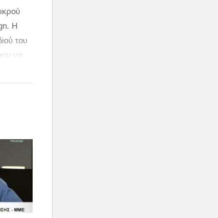
μικρού
gn. Η
διού του
και να