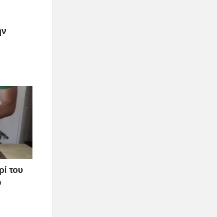
ην
ρί του
υ