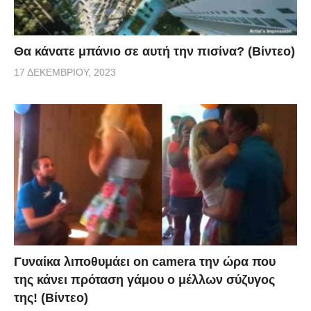
Θα κάνατε μπάνιο σε αυτή την πισίνα? (Βίντεο)
17 ΔΕΚΕΜΒΡΊΟΥ, 2023
Γυναίκα λιποθυμάει on camera την ώρα που
της κάνει πρόταση γάμου ο μέλλων σύζυγος
της! (Βίντεο)