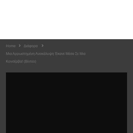
Home
Διάφορα
Μια Αρρωστημένη Ανακάλυψη Έκανε Μέσα Σε Μια
Κονσέρβα! (Βίντεο)