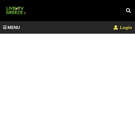
MENU
Login