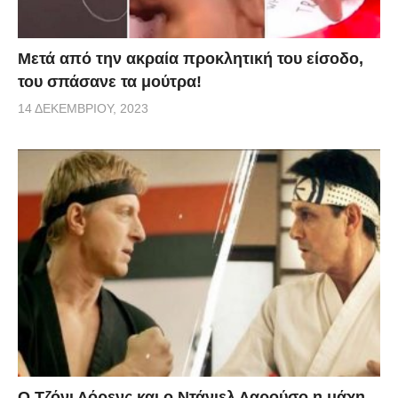
Μετά από την ακραία προκλητική του είσοδο,
του σπάσανε τα μούτρα!
14 ΔΕΚΕΜΒΡΊΟΥ, 2023
Ο Τζόνι Λόρενς και ο Ντάνιελ Λαρούσο η μάχη