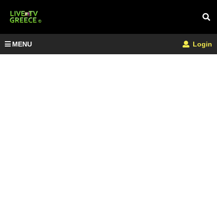
MENU
Login