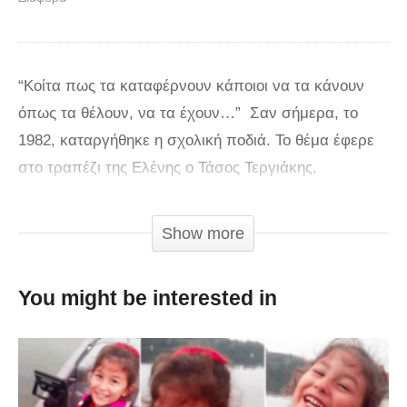
“Κοίτα πως τα καταφέρνουν κάποιοι να τα κάνουν
όπως τα θέλουν, να τα έχουν…” Σαν σήμερα, το
1982, καταργήθηκε η σχολική ποδιά. Το θέμα έφερε
στο τραπέζι της Ελένης ο Τάσος Τεργιάκης,
συνοδευόμενο από τη σχολική φωτογραφία της
Ελένης Μενεγάκη μαζί με τον Γιώργο Λιάγκα. Οι δύο
Show more
παρουσιαστές, όπως είναι γνωστό, ήταν
συμμαθητές. «Μόλις βλέπετε τον εαυτό μου σε αυτή
You might be interested in
την περιβόητη φωτογραφία, μαζί με τον Γιώργο
Λιάγκα. Ο Λιάγκας είναι πάνω, ίδιος είναι!», είπε η
Ελένη Μενεγάκη. Στη συνέχεια, όταν η Νάνσυ
Παραδεισανού επισήμανε πως το μεγάλο αγόρι του