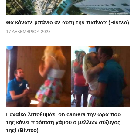
Θα κάνατε μπάνιο σε αυτή την πισίνα? (Βίντεο)
17 ΔΕΚΕΜΒΡΊΟΥ, 2023
Γυναίκα λιποθυμάει on camera την ώρα που
της κάνει πρόταση γάμου ο μέλλων σύζυγος
της! (Βίντεο)