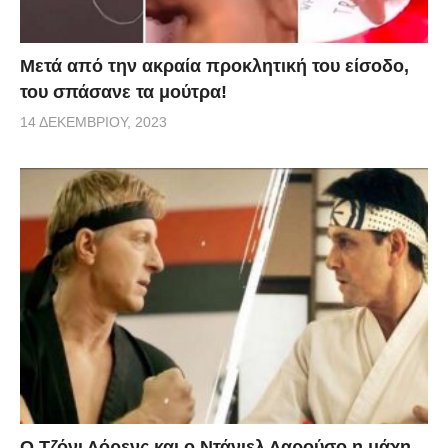
Μετά από την ακραία προκλητική του είσοδο,
του σπάσανε τα μούτρα!
14 ΔΕΚΕΜΒΡΊΟΥ, 2023
Ο Τζόνι Λόρενς και ο Ντάνιελ Λαρούσο η μάχη