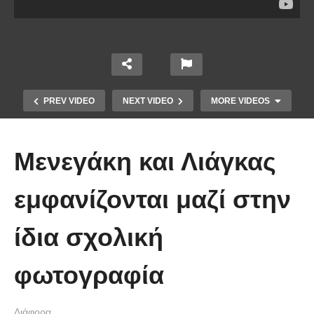
PREV VIDEO
NEXT VIDEO
MORE VIDEOS
Μενεγάκη και Λιάγκας
εμφανίζονται μαζί στην
ίδια σχολική
Χειριστής κλαρκ έχει μια απίστευτα
φωτογραφία
άτυχη μέρα στη δουλειά
Διάφορα