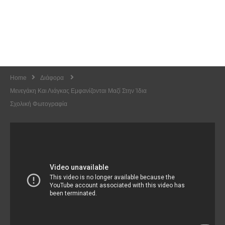
Home
Διάφορα
Μενεγάκη Και Λιάγκας Εμφανίζονται Μαζί Στην Ίδια
Σχολική Φωτογραφία