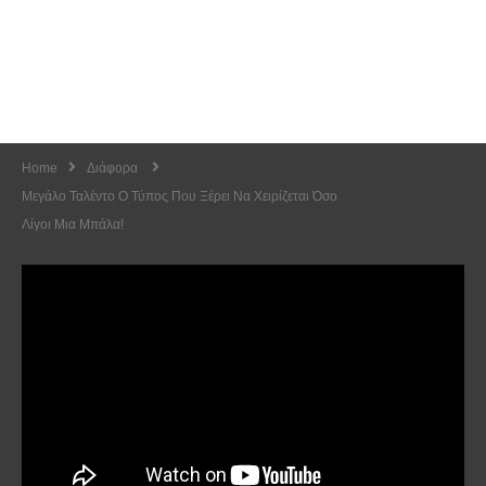
Home
Διάφορα
Μεγάλο Ταλέντο Ο Τύπος Που Ξέρει Να Χειρίζεται Όσο
Λίγοι Μια Μπάλα!