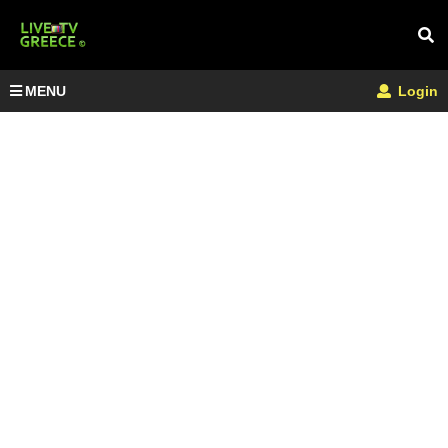
MENU
Login